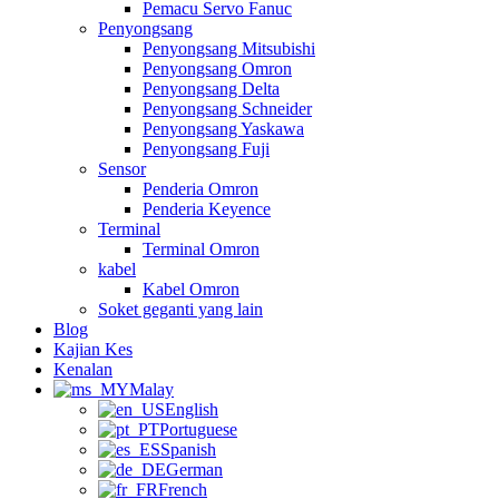
Pemacu Servo Fanuc
Penyongsang
Penyongsang Mitsubishi
Penyongsang Omron
Penyongsang Delta
Penyongsang Schneider
Penyongsang Yaskawa
Penyongsang Fuji
Sensor
Penderia Omron
Penderia Keyence
Terminal
Terminal Omron
kabel
Kabel Omron
Soket geganti yang lain
Blog
Kajian Kes
Kenalan
Malay
English
Portuguese
Spanish
German
French