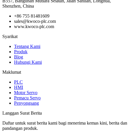
B557, Bangunan Mutiara Selatan, Jalan Sanlian, Longhua,
Shenzhen, China
+86 755 81481609
sales@kwoco-plc.com
www.kwoco-plc.com
Syarikat
Tentang Kami
Produk
Blog
Hubungi Kami
Maklumat
PLC
HMI
Motor Servo
Pemacu Servo
Penyongsang
Langgan Surat Berita
Daftar untuk surat berita kami bagi menerima kemas kini, berita dan
pandangan produk.