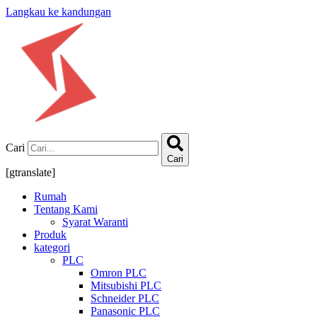
Langkau ke kandungan
Cari
Cari
[gtranslate]
Rumah
Tentang Kami
Syarat Waranti
Produk
kategori
PLC
Omron PLC
Mitsubishi PLC
Schneider PLC
Panasonic PLC