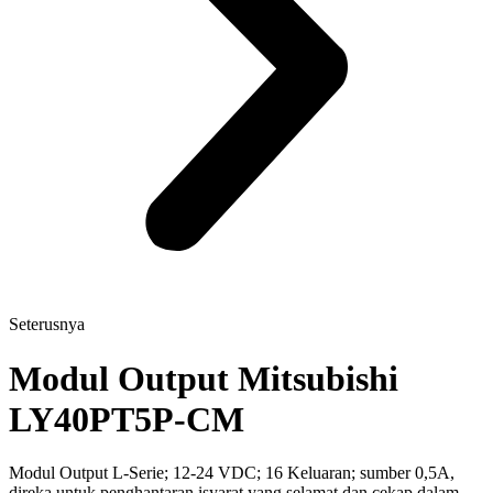
Seterusnya
Modul Output Mitsubishi
LY40PT5P-CM
Modul Output L-Serie; 12-24 VDC; 16 Keluaran; sumber 0,5A,
direka untuk penghantaran isyarat yang selamat dan cekap dalam