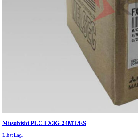
Mitsubishi PLC FX3G-24MT/ES
Lihat Lagi »