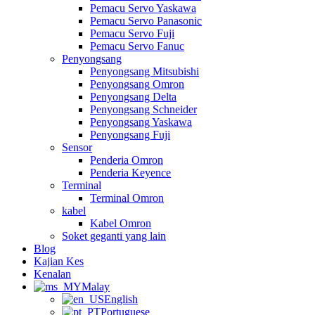
Pemacu Servo Yaskawa
Pemacu Servo Panasonic
Pemacu Servo Fuji
Pemacu Servo Fanuc
Penyongsang
Penyongsang Mitsubishi
Penyongsang Omron
Penyongsang Delta
Penyongsang Schneider
Penyongsang Yaskawa
Penyongsang Fuji
Sensor
Penderia Omron
Penderia Keyence
Terminal
Terminal Omron
kabel
Kabel Omron
Soket geganti yang lain
Blog
Kajian Kes
Kenalan
Malay
English
Portuguese