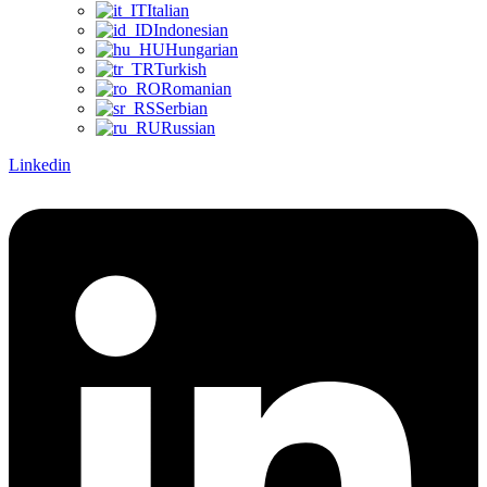
Italian
Indonesian
Hungarian
Turkish
Romanian
Serbian
Russian
Linkedin