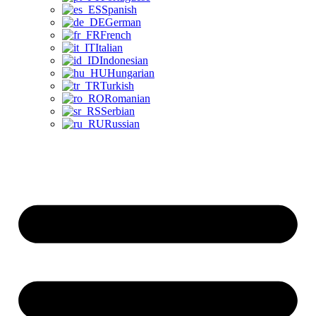
Spanish
German
French
Italian
Indonesian
Hungarian
Turkish
Romanian
Serbian
Russian