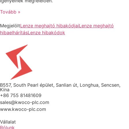
igényeinek megfelelően.
Tovább »
Megjelölt
Lenze meghajtó hibakódjai
Lenze meghajtó
hibaelhárítás
Lenze hibakódok
B557, South Pearl épület, Sanlian út, Longhua, Sencsen,
Kína
+86 755 81481609
sales@kwoco-plc.com
www.kwoco-plc.com
Vállalat
Rólunk