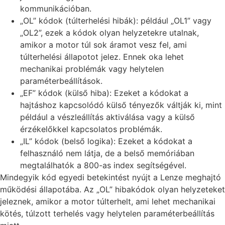
kommunikációban.
„OL” kódok (túlterhelési hibák): például „OL1” vagy
„OL2”, ezek a kódok olyan helyzetekre utalnak,
amikor a motor túl sok áramot vesz fel, ami
túlterhelési állapotot jelez. Ennek oka lehet
mechanikai problémák vagy helytelen
paraméterbeállítások.
„EF” kódok (külső hiba): Ezeket a kódokat a
hajtáshoz kapcsolódó külső tényezők váltják ki, mint
például a vészleállítás aktiválása vagy a külső
érzékelőkkel kapcsolatos problémák.
„IL” kódok (belső logika): Ezeket a kódokat a
felhasználó nem látja, de a belső memóriában
megtalálhatók a 800-as index segítségével.
Mindegyik kód egyedi betekintést nyújt a Lenze meghajtó
működési állapotába. Az „OL” hibakódok olyan helyzeteket
jeleznek, amikor a motor túlterhelt, ami lehet mechanikai
kötés, túlzott terhelés vagy helytelen paraméterbeállítás