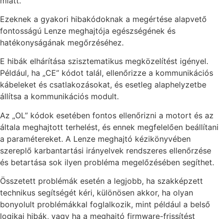
miatt.
Ezeknek a gyakori hibakódoknak a megértése alapvető
fontosságú Lenze meghajtója egészségének és
hatékonyságának megőrzéséhez.
E hibák elhárítása szisztematikus megközelítést igényel.
Például, ha „CE” kódot talál, ellenőrizze a kommunikációs
kábeleket és csatlakozásokat, és esetleg alaphelyzetbe
állítsa a kommunikációs modult.
Az „OL” kódok esetében fontos ellenőrizni a motort és az
általa meghajtott terhelést, és ennek megfelelően beállítani
a paramétereket. A Lenze meghajtó kézikönyvében
szereplő karbantartási irányelvek rendszeres ellenőrzése
és betartása sok ilyen probléma megelőzésében segíthet.
Összetett problémák esetén a legjobb, ha szakképzett
technikus segítségét kéri, különösen akkor, ha olyan
bonyolult problémákkal foglalkozik, mint például a belső
logikai hibák, vagy ha a meghajtó firmware-frissítést