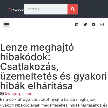
[gtranslate]
Lenze meghajtó
hibakódok:
Csatlakozás,
üzemeltetés és gyakori
hibák elhárítása
kwoco-plc.com
Ez a cikk átfogó útmutatót nyújt a Lenze meghajtók
gyakori hibakódjainak megértéséhez, hibaelhárításához és