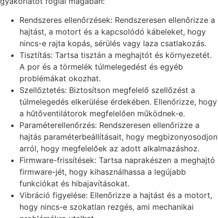
gyakorlatot foglal magában:
Rendszeres ellenőrzések: Rendszeresen ellenőrizze a
hajtást, a motort és a kapcsolódó kábeleket, hogy
nincs-e rajta kopás, sérülés vagy laza csatlakozás.
Tisztítás: Tartsa tisztán a meghajtót és környezetét.
A por és a törmelék túlmelegedést és egyéb
problémákat okozhat.
Szellőztetés: Biztosítson megfelelő szellőzést a
túlmelegedés elkerülése érdekében. Ellenőrizze, hogy
a hűtőventilátorok megfelelően működnek-e.
Paraméterellenőrzés: Rendszeresen ellenőrizze a
hajtás paraméterbeállításait, hogy megbizonyosodjon
arról, hogy megfelelőek az adott alkalmazáshoz.
Firmware-frissítések: Tartsa naprakészen a meghajtó
firmware-jét, hogy kihasználhassa a legújabb
funkciókat és hibajavításokat.
Vibráció figyelése: Ellenőrizze a hajtást és a motort,
hogy nincs-e szokatlan rezgés, ami mechanikai