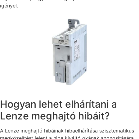
igényel.
Hogyan lehet elhárítani a
Lenze meghajtó hibáit?
A Lenze meghajtó hibáinak hibaelhárítása szisztematikus
megközelítést jelent a hiba kiváltó okának azonosítására