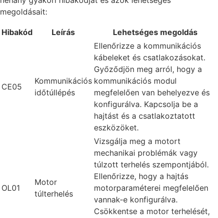
néhány gyakori hibakódját és azok lehetséges
megoldásait:
Hibakód
Leírás
Lehetséges megoldás
Ellenőrizze a kommunikációs
kábeleket és csatlakozásokat.
Győződjön meg arról, hogy a
Kommunikációs
kommunikációs modul
CE05
időtúllépés
megfelelően van behelyezve és
konfigurálva. Kapcsolja be a
hajtást és a csatlakoztatott
eszközöket.
Vizsgálja meg a motort
mechanikai problémák vagy
túlzott terhelés szempontjából.
Ellenőrizze, hogy a hajtás
Motor
OL01
motorparaméterei megfelelően
túlterhelés
vannak-e konfigurálva.
Csökkentse a motor terhelését,