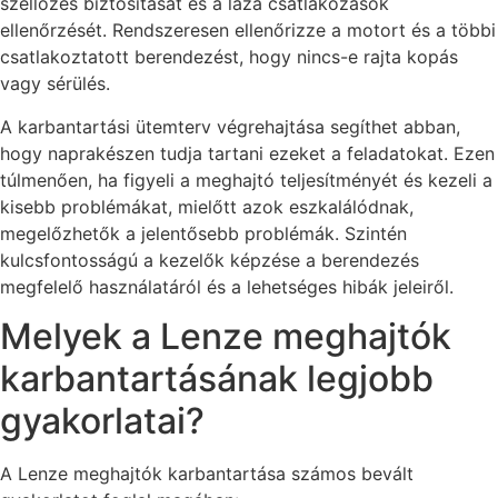
szellőzés biztosítását és a laza csatlakozások
ellenőrzését. Rendszeresen ellenőrizze a motort és a többi
csatlakoztatott berendezést, hogy nincs-e rajta kopás
vagy sérülés.
A karbantartási ütemterv végrehajtása segíthet abban,
hogy naprakészen tudja tartani ezeket a feladatokat. Ezen
túlmenően, ha figyeli a meghajtó teljesítményét és kezeli a
kisebb problémákat, mielőtt azok eszkalálódnak,
megelőzhetők a jelentősebb problémák. Szintén
kulcsfontosságú a kezelők képzése a berendezés
megfelelő használatáról és a lehetséges hibák jeleiről.
Melyek a Lenze meghajtók
karbantartásának legjobb
gyakorlatai?
A Lenze meghajtók karbantartása számos bevált