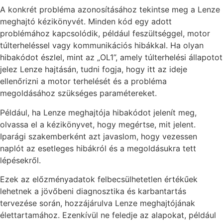
A konkrét probléma azonosításához tekintse meg a Lenze
meghajtó kézikönyvét. Minden kód egy adott
problémához kapcsolódik, például feszültséggel, motor
túlterheléssel vagy kommunikációs hibákkal. Ha olyan
hibakódot észlel, mint az „OL1”, amely túlterhelési állapotot
jelez Lenze hajtásán, tudni fogja, hogy itt az ideje
ellenőrizni a motor terhelését és a probléma
megoldásához szükséges paramétereket.
Például, ha Lenze meghajtója hibakódot jelenít meg,
olvassa el a kézikönyvet, hogy megértse, mit jelent.
Iparági szakemberként azt javaslom, hogy vezessen
naplót az esetleges hibákról és a megoldásukra tett
lépésekről.
Ezek az előzményadatok felbecsülhetetlen értékűek
lehetnek a jövőbeni diagnosztika és karbantartás
tervezése során, hozzájárulva Lenze meghajtójának
élettartamához. Ezenkívül ne feledje az alapokat, például