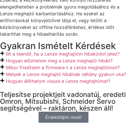
elengedhetetlen a problémák gyors megoldásához és a
Lenze meghajtó karbantartásához. Ha ezeket az
erőforrásokat könyvjelzővel látja el, vagy letölti a
kézikönyveket az offline hozzáféréshez, értékes időt
takaríthat meg a hibaelhárítás során.
Gyakran Ismételt Kérdések
Mi a teendő, ha a Lenze meghajtóm hibakódot jelez?
Hogyan előzhetem meg a Lenze meghajtó hibáit?
Mikor frissítsem a firmware-t a Lenze meghajtómon?
Melyek a Lenze meghajtó hibáinak néhány gyakori oka?
Hogyan állíthatom vissza a Lenze meghajtómat?
Teljesítse projektjeit vadonatúj, eredeti
Omron, Mitsubishi, Schneider Servo
segítségével – raktáron, készen áll!
Érdeklődjön most!