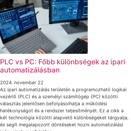
PLC vs PC: Főbb különbségek az ipari
automatizálásban
2024. november 22
Az ipari automatizálás területén a programozható logikai
vezérlő (PLC) és a személyi számítógép (PC) közötti
választás jelentősen befolyásolhatja a működési
hatékonyságot és a rendszer teljesítményét. Ez a cikk a
két technológia közötti alapvető különbségeket tárgyalja,
és segít megalapozott döntéseket hozni automatizálási