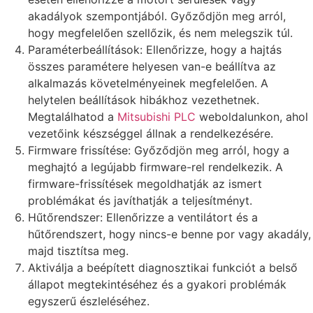
akadályok szempontjából. Győződjön meg arról,
hogy megfelelően szellőzik, és nem melegszik túl.
Paraméterbeállítások: Ellenőrizze, hogy a hajtás
összes paramétere helyesen van-e beállítva az
alkalmazás követelményeinek megfelelően. A
helytelen beállítások hibákhoz vezethetnek.
Megtalálhatod a
Mitsubishi PLC
weboldalunkon, ahol
vezetőink készséggel állnak a rendelkezésére.
Firmware frissítése: Győződjön meg arról, hogy a
meghajtó a legújabb firmware-rel rendelkezik. A
firmware-frissítések megoldhatják az ismert
problémákat és javíthatják a teljesítményt.
Hűtőrendszer: Ellenőrizze a ventilátort és a
hűtőrendszert, hogy nincs-e benne por vagy akadály,
majd tisztítsa meg.
Aktiválja a beépített diagnosztikai funkciót a belső
állapot megtekintéséhez és a gyakori problémák
egyszerű észleléséhez.