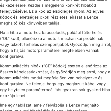
és kezelésére. Kezdje a megjelenő konkrét hibakód
feljegyzésével. Ez a kód az elsődleges nyom. Az egyes
kódok és lehetséges okok részletes leírását a Lenze
meghajtó kézikönyvében találja.
Ha a hiba a motorhoz kapcsolódik, például túlterhelés
("OL" kód), ellenőrizze a motort mechanikai problémák
vagy túlzott terhelés szempontjából. Győződjön meg arról,
hogy a hajtás motorparaméterei megfelelően vannak
konfigurálva.
Kommunikációs hibák (“CE” kódok) esetén ellenőrizze az
összes kábelcsatlakozást, és győződjön meg arról, hogy a
kommunikációs modul megfelelően van behelyezve és
konfigurálva. Ne feledje, hogy egy meglazult kábel vagy
egy helytelen paraméterbeállítás gyakran sok gyakori hiba
okozója lehet.
Íme egy táblázat, amely felvázolja a Lenze meghajtó