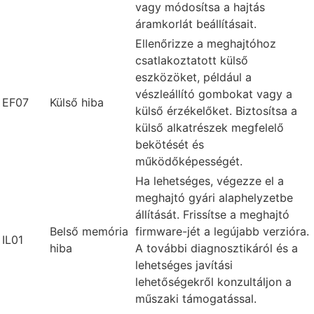
vagy módosítsa a hajtás
áramkorlát beállításait.
Ellenőrizze a meghajtóhoz
csatlakoztatott külső
eszközöket, például a
vészleállító gombokat vagy a
EF07
Külső hiba
külső érzékelőket. Biztosítsa a
külső alkatrészek megfelelő
bekötését és
működőképességét.
Ha lehetséges, végezze el a
meghajtó gyári alaphelyzetbe
állítását. Frissítse a meghajtó
Belső memória
firmware-jét a legújabb verzióra.
IL01
hiba
A további diagnosztikáról és a
lehetséges javítási
lehetőségekről konzultáljon a
műszaki támogatással.