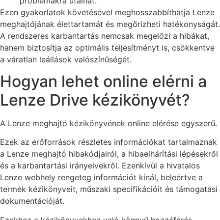
problémákra utalhat.
Ezen gyakorlatok követésével meghosszabbíthatja Lenze
meghajtójának élettartamát és megőrizheti hatékonyságát.
A rendszeres karbantartás nemcsak megelőzi a hibákat,
hanem biztosítja az optimális teljesítményt is, csökkentve
a váratlan leállások valószínűségét.
Hogyan lehet online elérni a
Lenze Drive kézikönyvét?
A Lenze meghajtó kézikönyvének online elérése egyszerű.
Ezek az erőforrások részletes információkat tartalmaznak
a Lenze meghajtó hibakódjairól, a hibaelhárítási lépésekről
és a karbantartási irányelvekről. Ezenkívül a hivatalos
Lenze webhely rengeteg információt kínál, beleértve a
termék kézikönyveit, műszaki specifikációit és támogatási
dokumentációját.
Ezekhez a kézikönyvekhez való könnyű hozzáférés