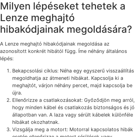
Milyen lépéseket tehetek a
Lenze meghajtó
hibakódjainak megoldására?
A Lenze meghajtó hibakódjainak megoldása az
azonosított konkrét hibától függ. Íme néhány általános
lépés:
Bekapcsolási ciklus: Néha egy egyszerű visszaállítás
megoldhatja az átmeneti hibákat. Kapcsolja ki a
meghajtót, várjon néhány percet, majd kapcsolja be
újra.
Ellenőrizze a csatlakozásokat: Győződjön meg arról,
hogy minden kábel és csatlakozás biztonságos és jó
állapotban van. A laza vagy sérült kábelek különféle
hibákat okozhatnak.
Vizsgálja meg a motort: Motorral kapcsolatos hibák
esetén ellenőrizze a motort sérülések vagy