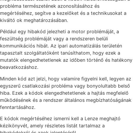
probléma természetének azonosításához és
megértéséhez, segítve a kezelőket és a technikusokat a
kiváltó ok meghatározásában.
Például egy hibakód jelezheti a motor problémáját, a
feszültség problémáját vagy a rendszeren belüli
kommunikációs hibát. Az ipari automatizálás területén
tapasztalt szolgáltatóként tanúsíthatom, hogy ezek a
mutatók elengedhetetlenek az időben történő és hatékony
beavatkozáshoz.
Minden kód azt jelzi, hogy valamire figyelni kell, legyen az
egyszerű csatlakozási probléma vagy bonyolultabb belső
hiba. Ezek a kódok elengedhetetlenek a hajtás megfelelő
működésének és a rendszer általános megbízhatóságának
fenntartásához.
E kódok megértéséhez ismerni kell a Lenze meghajtó
kézikönyvét, amely részletes listát tartalmaz a
hibakódokról és azok jelentéséről.