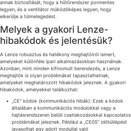
annak biztosítását, hogy a hűtőrendszer pormentes
legyen, és a ventilátor működőképes legyen, hogy
elkerülje a túlmelegedést.
Melyek a gyakori Lenze-
hibakódok és jelentésük?
A Lenze robusztus és hatékony meghajtóiról ismert,
amelyeket különféle ipari alkalmazásokban használnak.
Azonban, mint minden kifinomult berendezés, a Lenze
meghajtók is olyan problémákat tapasztalhatnak,
amelyeket meghatározott hibakódok jeleznek. A gyakori
hibakódok, amelyekkel találkozhat:
„CE” kódok (kommunikációs hibák): Ezek a kódok
általában a kommunikációs modulokkal vagy a
hajtásrendszeren belüli csatlakozásokkal kapcsolatos
problémákat jeleznek. Például a „CE05” időtúllépést
javasolhat egy adott modullal való