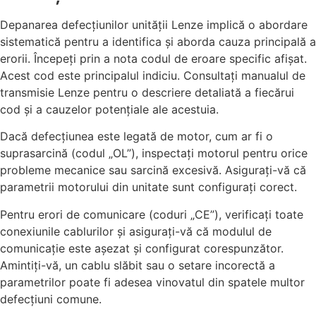
Depanarea defecțiunilor unității Lenze implică o abordare
sistematică pentru a identifica și aborda cauza principală a
erorii. Începeți prin a nota codul de eroare specific afișat.
Acest cod este principalul indiciu. Consultați manualul de
transmisie Lenze pentru o descriere detaliată a fiecărui
cod și a cauzelor potențiale ale acestuia.
Dacă defecțiunea este legată de motor, cum ar fi o
suprasarcină (codul „OL”), inspectați motorul pentru orice
probleme mecanice sau sarcină excesivă. Asigurați-vă că
parametrii motorului din unitate sunt configurați corect.
Pentru erori de comunicare (coduri „CE”), verificați toate
conexiunile cablurilor și asigurați-vă că modulul de
comunicație este așezat și configurat corespunzător.
Amintiți-vă, un cablu slăbit sau o setare incorectă a
parametrilor poate fi adesea vinovatul din spatele multor
defecțiuni comune.