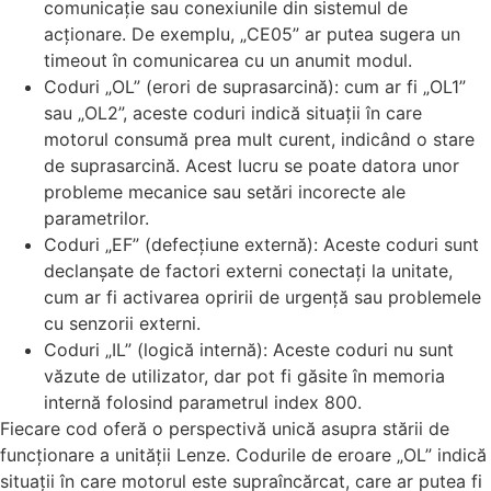
comunicație sau conexiunile din sistemul de
acționare. De exemplu, „CE05” ar putea sugera un
timeout în comunicarea cu un anumit modul.
Coduri „OL” (erori de suprasarcină): cum ar fi „OL1”
sau „OL2”, aceste coduri indică situații în care
motorul consumă prea mult curent, indicând o stare
de suprasarcină. Acest lucru se poate datora unor
probleme mecanice sau setări incorecte ale
parametrilor.
Coduri „EF” (defecțiune externă): Aceste coduri sunt
declanșate de factori externi conectați la unitate,
cum ar fi activarea opririi de urgență sau problemele
cu senzorii externi.
Coduri „IL” (logică internă): Aceste coduri nu sunt
văzute de utilizator, dar pot fi găsite în memoria
internă folosind parametrul index 800.
Fiecare cod oferă o perspectivă unică asupra stării de
funcționare a unității Lenze. Codurile de eroare „OL” indică
situații în care motorul este supraîncărcat, care ar putea fi