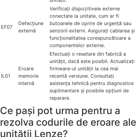
Verificați dispozitivele externe
conectate la unitate, cum ar fi
Defecțiune
butoanele de oprire de urgență sau
EF07
externă
senzorii externi. Asigurați cablarea și
funcționalitatea corespunzătoare a
componentelor externe.
Efectuați o resetare din fabrică a
unității, dacă este posibil. Actualizați
Eroare
firmware-ul unității la cea mai
IL01
memorie
recentă versiune. Consultați
internă
asistența tehnică pentru diagnostice
suplimentare și posibile opțiuni de
reparare.
Ce pași pot urma pentru a
rezolva codurile de eroare ale
unității Lenze?