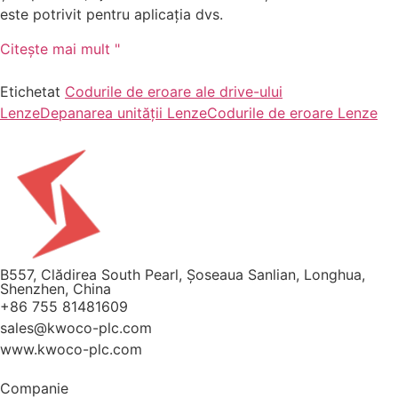
este potrivit pentru aplicația dvs.
Citeşte mai mult "
Etichetat
Codurile de eroare ale drive-ului
Lenze
Depanarea unității Lenze
Codurile de eroare Lenze
B557, Clădirea South Pearl, Șoseaua Sanlian, Longhua,
Shenzhen, China
+86 755 81481609
sales@kwoco-plc.com
www.kwoco-plc.com
Companie