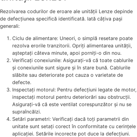
Rezolvarea codurilor de eroare ale unității Lenze depinde
de defecțiunea specifică identificată. Iată câțiva pași
generali:
Ciclu de alimentare: Uneori, o simplă resetare poate
rezolva erorile tranzitorii. Opriți alimentarea unității,
așteptați câteva minute, apoi porniți-o din nou.
Verificați conexiunile: Asigurați-vă că toate cablurile
și conexiunile sunt sigure și în stare bună. Cablurile
slăbite sau deteriorate pot cauza o varietate de
defecte.
Inspectați motorul: Pentru defecțiuni legate de motor,
inspectați motorul pentru deteriorări sau obstrucții.
Asigurați-vă că este ventilat corespunzător și nu se
supraîncălzi.
Setări parametri: Verificați dacă toți parametrii din
unitate sunt setați corect în conformitate cu cerințele
aplicației. Setările incorecte pot duce la defecțiuni.