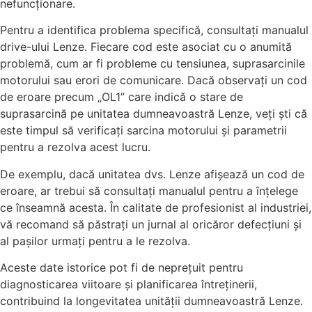
nefuncționare.
Pentru a identifica problema specifică, consultați manualul
drive-ului Lenze. Fiecare cod este asociat cu o anumită
problemă, cum ar fi probleme cu tensiunea, suprasarcinile
motorului sau erori de comunicare. Dacă observați un cod
de eroare precum „OL1” care indică o stare de
suprasarcină pe unitatea dumneavoastră Lenze, veți ști că
este timpul să verificați sarcina motorului și parametrii
pentru a rezolva acest lucru.
De exemplu, dacă unitatea dvs. Lenze afișează un cod de
eroare, ar trebui să consultați manualul pentru a înțelege
ce înseamnă acesta. În calitate de profesionist al industriei,
vă recomand să păstrați un jurnal al oricăror defecțiuni și
al pașilor urmați pentru a le rezolva.
Aceste date istorice pot fi de neprețuit pentru
diagnosticarea viitoare și planificarea întreținerii,
contribuind la longevitatea unității dumneavoastră Lenze.