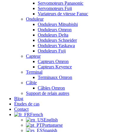
Servomoteurs Panasonic
Servomoteurs Fuji
Variateurs de vitesse Fanuc
Onduleur
Onduleurs Mitsubishi
Onduleurs Omron
Onduleurs Delta
Onduleurs Schneider
Onduleurs Yaskawa
Onduleurs Fuji
Capteur
Capteurs Omron
Capteurs Keyence
Terminal
Terminaux Omron
Câble
Câbles Omron
Support de relais autres
Blog
Études de cas
Contact
French
English
Portuguese
Spanish