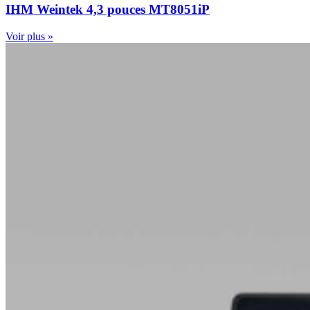
IHM Weintek 4,3 pouces MT8051iP
Voir plus »