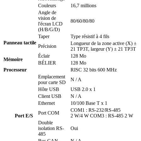
Couleurs
16,7 millions
Angle de
vision de
80/60/80/80
l'écran LCD
(H/B/G/D)
Taper
Type résistif à 4 fils
Panneau tactile
Longueur de la zone active (X) ±
Précision
21 TP3T, largeur (Y) ± 21 TP3T
Éclair
128 Mo
Mémoire
BÉLIER
128 Mo
Processeur
RISC 32 bits 600 MHz
Emplacement
N / A
pour carte SD
Hôte USB
USB 2.0 x 1
Client USB
N / A
Ethernet
10/100 Base T x 1
COM1 : RS-232/RS-485
Port COM
Port E/S
2 W/4 W COM3 : RS-485 2 W
Double
isolation RS-
Oui
485
Bus CAN
N / A