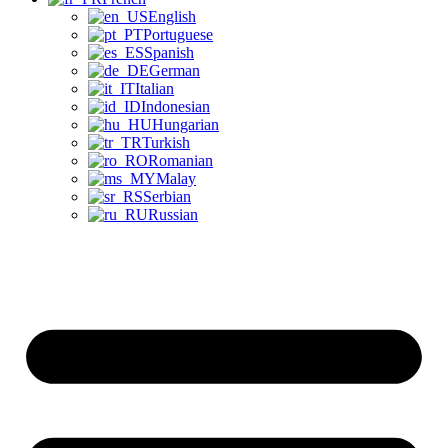
English
Portuguese
Spanish
German
Italian
Indonesian
Hungarian
Turkish
Romanian
Malay
Serbian
Russian