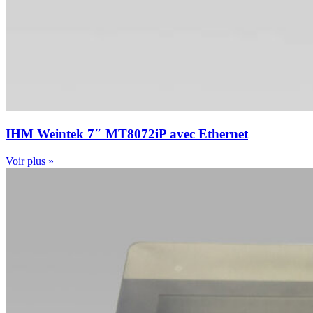
IHM Weintek 7″ MT8072iP avec Ethernet
Voir plus »