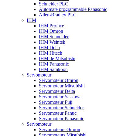
Schneider PLC
Automate programmable Panasonic
Allen-Bradley PLC
IHM
IHM Proface
IHM Omron
IHM Schneider
IHM Weintek
IHM Delta
IHM Hitech
IHM de Mitsubishi
IHM Panasonic
IHM Samkoon
Servomoteur
Servomoteur Omron
Servomoteur Mitsubishi
Servomoteur Delta
Servomoteur Yaskawa
Servomoteur Fuji
Servomoteur Schneider
Servomoteur Fanuc
Servomoteur Panasonic
Servomoteur
Servomoteurs Omron
Servomoteurs Mitsubishi