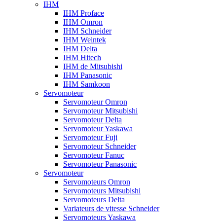
IHM
IHM Proface
IHM Omron
IHM Schneider
IHM Weintek
IHM Delta
IHM Hitech
IHM de Mitsubishi
IHM Panasonic
IHM Samkoon
Servomoteur
Servomoteur Omron
Servomoteur Mitsubishi
Servomoteur Delta
Servomoteur Yaskawa
Servomoteur Fuji
Servomoteur Schneider
Servomoteur Fanuc
Servomoteur Panasonic
Servomoteur
Servomoteurs Omron
Servomoteurs Mitsubishi
Servomoteurs Delta
Variateurs de vitesse Schneider
Servomoteurs Yaskawa