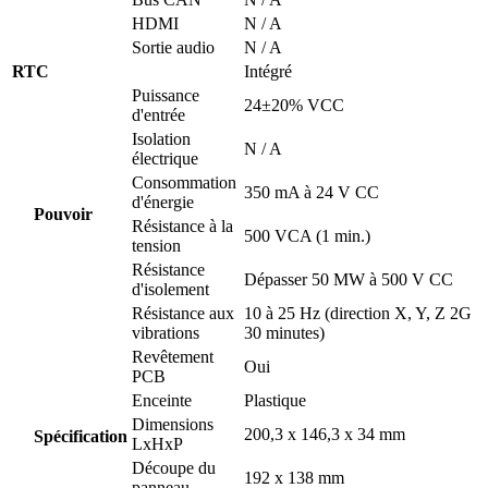
HDMI
N / A
Sortie audio
N / A
RTC
Intégré
Puissance
24±20% VCC
d'entrée
Isolation
N / A
électrique
Consommation
350 mA à 24 V CC
d'énergie
Pouvoir
Résistance à la
500 VCA (1 min.)
tension
Résistance
Dépasser 50 MW à 500 V CC
d'isolement
Résistance aux
10 à 25 Hz (direction X, Y, Z 2G
vibrations
30 minutes)
Revêtement
Oui
PCB
Enceinte
Plastique
Dimensions
200,3 x 146,3 x 34 mm
Spécification
LxHxP
Découpe du
192 x 138 mm
panneau