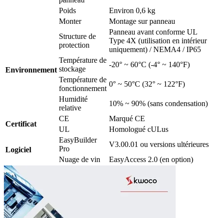
Poids
Environ 0,6 kg
Monter
Montage sur panneau
Panneau avant conforme UL
Structure de
Type 4X (utilisation en intérieur
protection
uniquement) / NEMA4 / IP65
Température de
-20° ~ 60°C (-4° ~ 140°F)
stockage
Environnement
Température de
0° ~ 50°C (32° ~ 122°F)
fonctionnement
Humidité
10% ~ 90% (sans condensation)
relative
CE
Marqué CE
Certificat
UL
Homologué cULus
EasyBuilder
V3.00.01 ou versions ultérieures
Pro
Logiciel
Nuage de vin
EasyAccess 2.0 (en option)