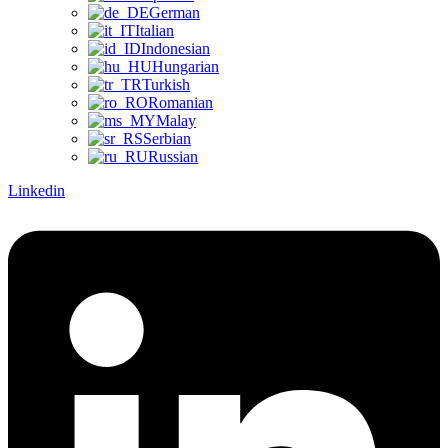
German
Italian
Indonesian
Hungarian
Turkish
Romanian
Malay
Serbian
Russian
Linkedin