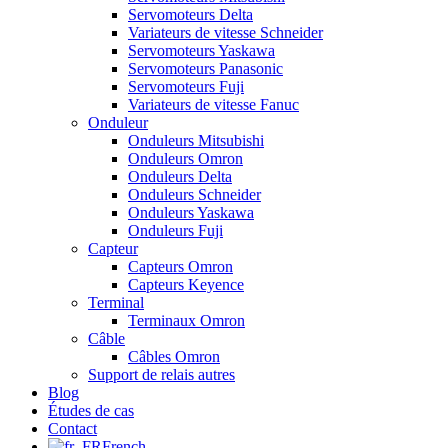
Servomoteurs Delta
Variateurs de vitesse Schneider
Servomoteurs Yaskawa
Servomoteurs Panasonic
Servomoteurs Fuji
Variateurs de vitesse Fanuc
Onduleur
Onduleurs Mitsubishi
Onduleurs Omron
Onduleurs Delta
Onduleurs Schneider
Onduleurs Yaskawa
Onduleurs Fuji
Capteur
Capteurs Omron
Capteurs Keyence
Terminal
Terminaux Omron
Câble
Câbles Omron
Support de relais autres
Blog
Études de cas
Contact
French