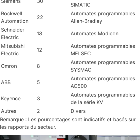
Siemens
30
SIMATIC
Rockwell
Automates programmables
22
Automation
Allen-Bradley
Schneider
18
Automates Modicon
Electric
Mitsubishi
Automates programmables
12
Electric
MELSEC
Automates programmables
Omron
8
SYSMAC
Automates programmables
ABB
5
AC500
Automates programmables
Keyence
3
de la série KV
Autres
2
Divers
Remarque : Les pourcentages sont indicatifs et basés sur
les rapports du secteur.