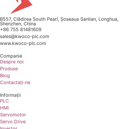
B557, Clădirea South Pearl, Șoseaua Sanlian, Longhua,
Shenzhen, China
+86 755 81481609
sales@kwoco-plc.com
www.kwoco-plc.com
Companie
Despre noi
Produse
Blog
Contactaţi-ne
Informaţii
PLC
HMI
Servomotor
Servo Drive
Invertor