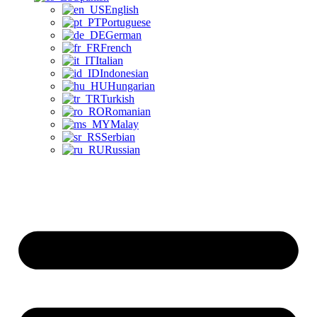
English
Portuguese
German
French
Italian
Indonesian
Hungarian
Turkish
Romanian
Malay
Serbian
Russian