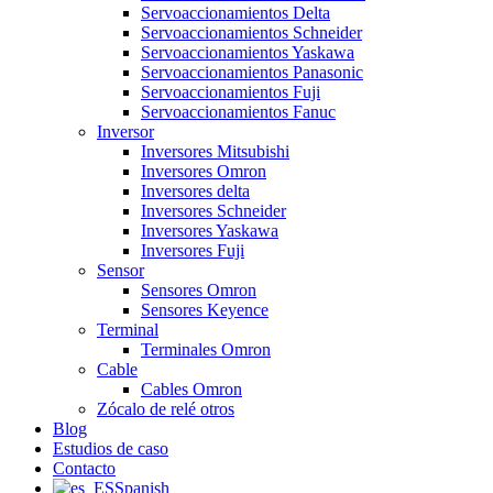
Servoaccionamientos Delta
Servoaccionamientos Schneider
Servoaccionamientos Yaskawa
Servoaccionamientos Panasonic
Servoaccionamientos Fuji
Servoaccionamientos Fanuc
Inversor
Inversores Mitsubishi
Inversores Omron
Inversores delta
Inversores Schneider
Inversores Yaskawa
Inversores Fuji
Sensor
Sensores Omron
Sensores Keyence
Terminal
Terminales Omron
Cable
Cables Omron
Zócalo de relé otros
Blog
Estudios de caso
Contacto
Spanish