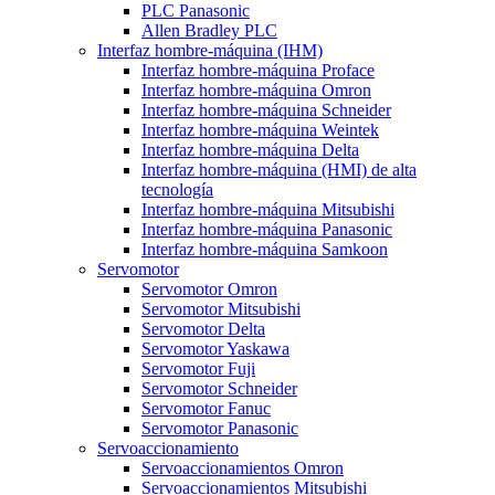
PLC Panasonic
Allen Bradley PLC
Interfaz hombre-máquina (IHM)
Interfaz hombre-máquina Proface
Interfaz hombre-máquina Omron
Interfaz hombre-máquina Schneider
Interfaz hombre-máquina Weintek
Interfaz hombre-máquina Delta
Interfaz hombre-máquina (HMI) de alta
tecnología
Interfaz hombre-máquina Mitsubishi
Interfaz hombre-máquina Panasonic
Interfaz hombre-máquina Samkoon
Servomotor
Servomotor Omron
Servomotor Mitsubishi
Servomotor Delta
Servomotor Yaskawa
Servomotor Fuji
Servomotor Schneider
Servomotor Fanuc
Servomotor Panasonic
Servoaccionamiento
Servoaccionamientos Omron
Servoaccionamientos Mitsubishi