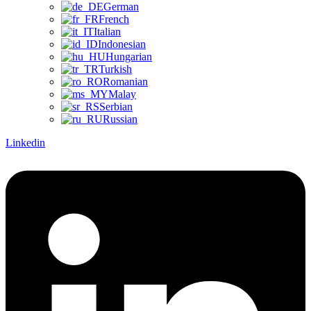
German
French
Italian
Indonesian
Hungarian
Turkish
Romanian
Malay
Serbian
Russian
Linkedin