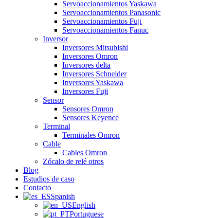
Servoaccionamientos Yaskawa
Servoaccionamientos Panasonic
Servoaccionamientos Fuji
Servoaccionamientos Fanuc
Inversor
Inversores Mitsubishi
Inversores Omron
Inversores delta
Inversores Schneider
Inversores Yaskawa
Inversores Fuji
Sensor
Sensores Omron
Sensores Keyence
Terminal
Terminales Omron
Cable
Cables Omron
Zócalo de relé otros
Blog
Estudios de caso
Contacto
Spanish
English
Portuguese