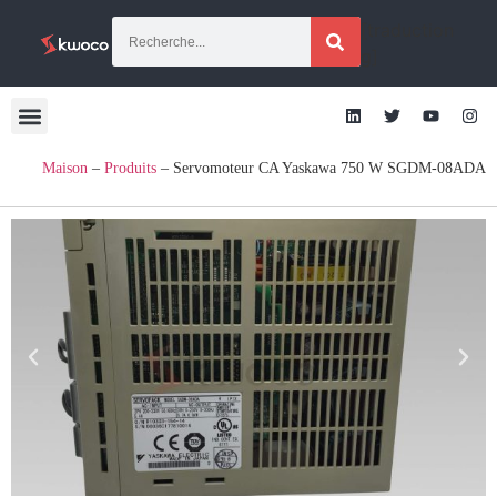
[traduction
g]
Maison
–
Produits
–
Servomoteur CA Yaskawa 750 W SGDM-08ADA