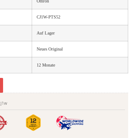
Omron
CJ1W-PTS52
Auf Lager
Neues Original
12 Monate
cj1w