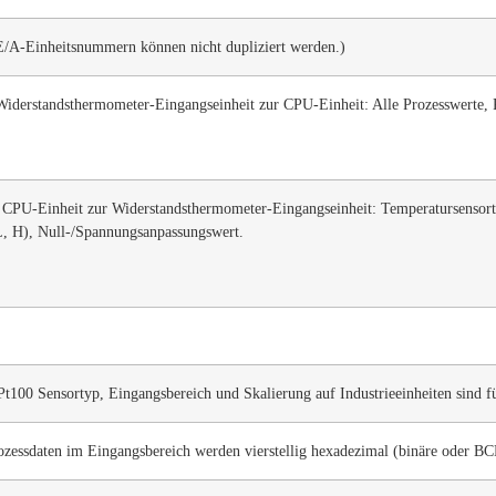
-E/A-Einheitsnummern können nicht dupliziert werden.)
Widerstandsthermometer-Eingangseinheit zur CPU-Einheit: Alle Prozesswerte, P
 CPU-Einheit zur Widerstandsthermometer-Eingangseinheit: Temperatursensorty
L, H), Null-/Spannungsanpassungswert.
Pt100 Sensortyp, Eingangsbereich und Skalierung auf Industrieeinheiten sind fü
rozessdaten im Eingangsbereich werden vierstellig hexadezimal (binäre oder 