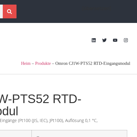
[übersetzen]
Heim
–
Produkte
–
Omron CJ1W-PTS52 RTD-Eingangsmodul
W-PTS52 RTD-
dul
Eingänge (Pt100 (JIS, IEC), JPt100), Auflösung 0,1 °C,