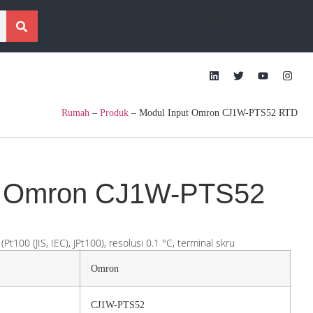
[gtranslate]
Rumah
–
Produk
–
Modul Input Omron CJ1W-PTS52 RTD
t Omron CJ1W-PTS52
(Pt100 (JIS, IEC), JPt100), resolusi 0.1 °C, terminal skru
Omron
CJ1W-PTS52