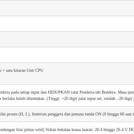
 + satu kitaran Unit CPU
nderia pada setiap input dan HIDUPKAN ralat Penderia tde Bendera. Masa penge
r berlaku boleh ditentukan. (Tinggi: +20 digit julat input set; rendah: -20 digit j
lai proses (H, L), histerisis penggera dan pemasa tunda ON (0 hingga 60 saat t
ndungan litar pintas witd) Voltan bekalan kuasa luaran: 20.4 hingga 26.4 V DC