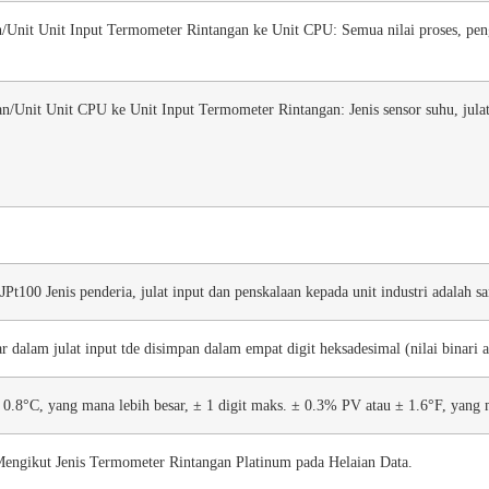
n/Unit Unit Input Termometer Rintangan ke Unit CPU: Semua nilai proses, pengg
n/Unit Unit CPU ke Unit Input Termometer Rintangan: Jenis sensor suhu, julat i
JPt100 Jenis penderia, julat input dan penskalaan kepada unit industri adalah 
ar dalam julat input tde disimpan dalam empat digit heksadesimal (nilai bina
0.8°C, yang mana lebih besar, ± 1 digit maks. ± 0.3% PV atau ± 1.6°F, yang m
engikut Jenis Termometer Rintangan Platinum pada Helaian Data.