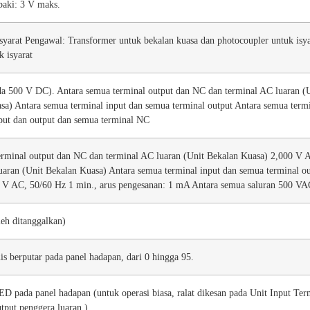
baki: 3 V maks.
isyarat Pengawal: Transformer untuk bekalan kuasa dan photocoupler untuk isya
k isyarat
 500 V DC). Antara semua terminal output dan NC dan terminal AC luaran (Un
sa) Antara semua terminal input dan semua terminal output Antara semua termi
put dan output dan semua terminal NC
erminal output dan NC dan terminal AC luaran (Unit Bekalan Kuasa) 2,000 V A
uaran (Unit Bekalan Kuasa) Antara semua terminal input dan semua terminal ou
 V AC, 50/60 Hz 1 min., arus pengesanan: 1 mA Antara semua saluran 500 VA
leh ditanggalkan)
is berputar pada panel hadapan, dari 0 hingga 95.
D pada panel hadapan (untuk operasi biasa, ralat dikesan pada Unit Input Ter
tput penggera luaran.)