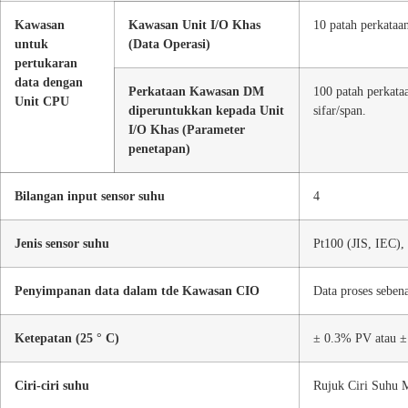
Kawasan
Kawasan Unit I/O Khas
10 patah perkataa
untuk
(Data Operasi)
pertukaran
data dengan
Perkataan Kawasan DM
100 patah perkataa
Unit CPU
diperuntukkan kepada Unit
sifar/span.
I/O Khas (Parameter
penetapan)
Bilangan input sensor suhu
4
Jenis sensor suhu
Pt100 (JIS, IEC), 
Penyimpanan data dalam tde Kawasan CIO
Data proses seben
Ketepatan (25 ° C)
± 0.3% PV atau ± 
Ciri-ciri suhu
Rujuk Ciri Suhu M