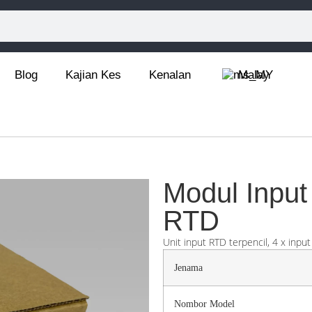
Blog
Kajian Kes
Kenalan
Malay
Modul Inpu
RTD
Unit input RTD terpencil, 4 x input 
Jenama
Nombor Model