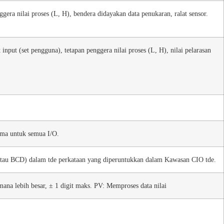
era nilai proses (L, H), bendera didayakan data penukaran, ralat sensor.
nput (set pengguna), tetapan penggera nilai proses (L, H), nilai pelarasan
sama untuk semua I/O.
ri atau BCD) dalam tde perkataan yang diperuntukkan dalam Kawasan CIO tde.
ana lebih besar, ± 1 digit maks. PV: Memproses data nilai