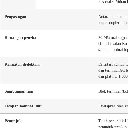
mA maks. Voltan 
Pengasingan
Antara input dan 
photocoupler untu
Rintangan penebat
20 MΩ maks. (pada
(Unit Bekalan Kua
semua terminal in
Kekuatan dielektrik
Di antara semua t
dan terminal AC l
dan plat FG 1,000
Sambungan luar
Blok terminal (bo
Tetapan nombor unit
Ditetapkan oleh su
Penunjuk
Tujuh penunjuk LE
penunjuk untuk ou