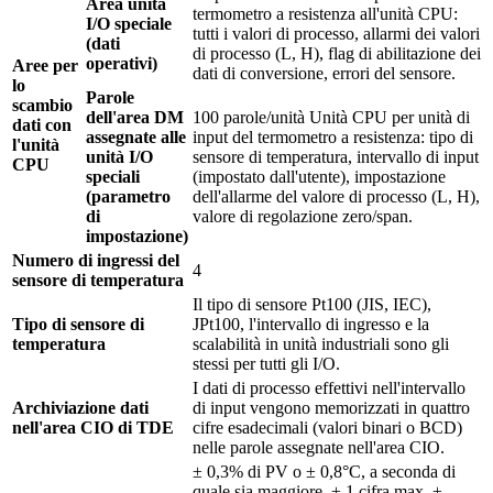
Area unità
termometro a resistenza all'unità CPU:
I/O speciale
tutti i valori di processo, allarmi dei valori
(dati
di processo (L, H), flag di abilitazione dei
operativi)
Aree per
dati di conversione, errori del sensore.
lo
Parole
scambio
dell'area DM
100 parole/unità Unità CPU per unità di
dati con
assegnate alle
input del termometro a resistenza: tipo di
l'unità
unità I/O
sensore di temperatura, intervallo di input
CPU
speciali
(impostato dall'utente), impostazione
(parametro
dell'allarme del valore di processo (L, H),
di
valore di regolazione zero/span.
impostazione)
Numero di ingressi del
4
sensore di temperatura
Il tipo di sensore Pt100 (JIS, IEC),
Tipo di sensore di
JPt100, l'intervallo di ingresso e la
temperatura
scalabilità in unità industriali sono gli
stessi per tutti gli I/O.
I dati di processo effettivi nell'intervallo
Archiviazione dati
di input vengono memorizzati in quattro
nell'area CIO di TDE
cifre esadecimali (valori binari o BCD)
nelle parole assegnate nell'area CIO.
± 0,3% di PV o ± 0,8°C, a seconda di
quale sia maggiore, ± 1 cifra max. ±