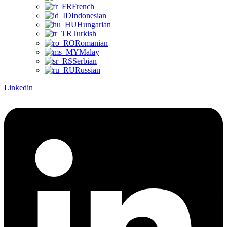
French
Indonesian
Hungarian
Turkish
Romanian
Malay
Serbian
Russian
Linkedin