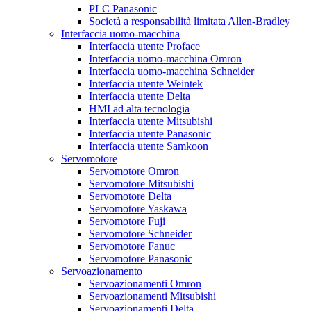
PLC Panasonic
Società a responsabilità limitata Allen-Bradley
Interfaccia uomo-macchina
Interfaccia utente Proface
Interfaccia uomo-macchina Omron
Interfaccia uomo-macchina Schneider
Interfaccia utente Weintek
Interfaccia utente Delta
HMI ad alta tecnologia
Interfaccia utente Mitsubishi
Interfaccia utente Panasonic
Interfaccia utente Samkoon
Servomotore
Servomotore Omron
Servomotore Mitsubishi
Servomotore Delta
Servomotore Yaskawa
Servomotore Fuji
Servomotore Schneider
Servomotore Fanuc
Servomotore Panasonic
Servoazionamento
Servoazionamenti Omron
Servoazionamenti Mitsubishi
Servoazionamenti Delta