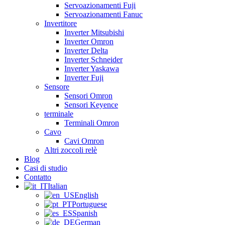
Servoazionamenti Fuji
Servoazionamenti Fanuc
Invertitore
Inverter Mitsubishi
Inverter Omron
Inverter Delta
Inverter Schneider
Inverter Yaskawa
Inverter Fuji
Sensore
Sensori Omron
Sensori Keyence
terminale
Terminali Omron
Cavo
Cavi Omron
Altri zoccoli relè
Blog
Casi di studio
Contatto
Italian
English
Portuguese
Spanish
German