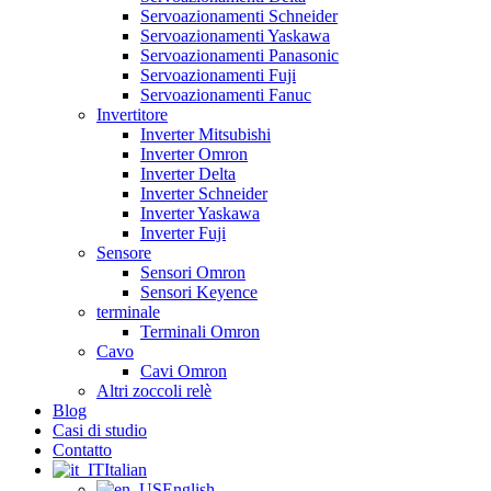
Servoazionamenti Schneider
Servoazionamenti Yaskawa
Servoazionamenti Panasonic
Servoazionamenti Fuji
Servoazionamenti Fanuc
Invertitore
Inverter Mitsubishi
Inverter Omron
Inverter Delta
Inverter Schneider
Inverter Yaskawa
Inverter Fuji
Sensore
Sensori Omron
Sensori Keyence
terminale
Terminali Omron
Cavo
Cavi Omron
Altri zoccoli relè
Blog
Casi di studio
Contatto
Italian
English