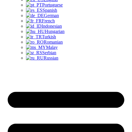
Portuguese
Spanish
German
French
Indonesian
Hungarian
Turkish
Romanian
Malay
Serbian
Russian