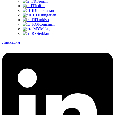
French
Italian
Indonesian
Hungarian
Turkish
Romanian
Malay
Serbian
Линкедин