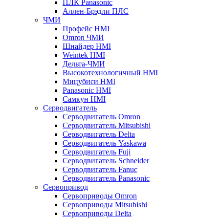
ПЛК Panasonic
Аллен-Брэдли ПЛС
ЧМИ
Профейс HMI
Omron ЧМИ
Шнайдер HMI
Weintek HMI
Дельта-ЧМИ
Высокотехнологичный HMI
Мицубиси HMI
Panasonic HMI
Самкун HMI
Серводвигатель
Серводвигатель Omron
Серводвигатель Mitsubishi
Серводвигатель Delta
Серводвигатель Yaskawa
Серводвигатель Fuji
Серводвигатель Schneider
Серводвигатель Fanuc
Серводвигатель Panasonic
Сервопривод
Сервоприводы Omron
Сервоприводы Mitsubishi
Сервоприводы Delta