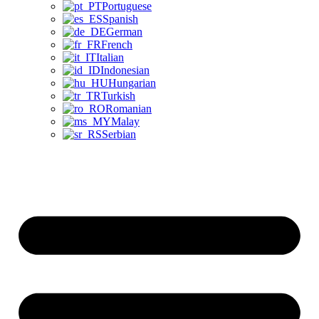
Portuguese
Spanish
German
French
Italian
Indonesian
Hungarian
Turkish
Romanian
Malay
Serbian