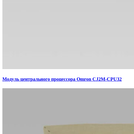
Модуль центрального процессора Omron CJ2M-CPU32