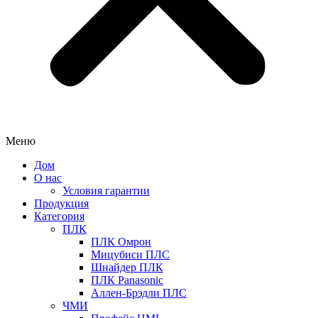
Меню
Дом
О нас
Условия гарантии
Продукция
Категория
ПЛК
ПЛК Омрон
Мицубиси ПЛС
Шнайдер ПЛК
ПЛК Panasonic
Аллен-Брэдли ПЛС
ЧМИ