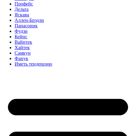
Профейс
Дельта
Яскава
Аллен-Брэдли
Панасоник
Фудзи
Кейнс
Вайнтек
Хайтек
Самкун
Фанук
Иметь тенденцию