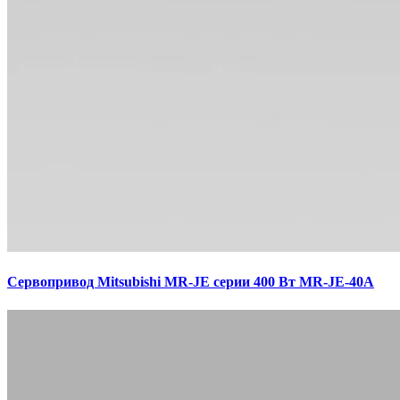
Сервопривод Mitsubishi MR-JE серии 400 Вт MR-JE-40A