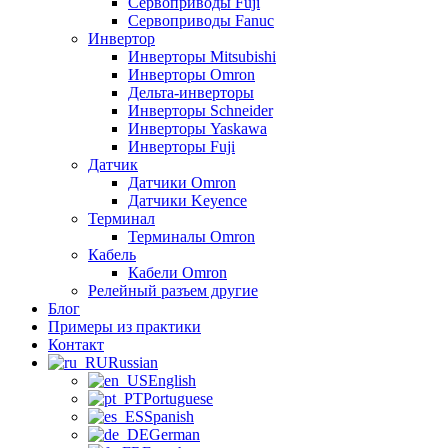
Сервоприводы Fuji
Сервоприводы Fanuc
Инвертор
Инверторы Mitsubishi
Инверторы Omron
Дельта-инверторы
Инверторы Schneider
Инверторы Yaskawa
Инверторы Fuji
Датчик
Датчики Omron
Датчики Keyence
Терминал
Терминалы Omron
Кабель
Кабели Omron
Релейный разъем другие
Блог
Примеры из практики
Контакт
Russian
English
Portuguese
Spanish
German