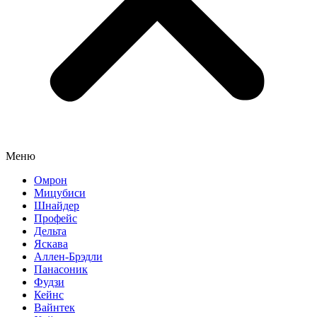
Меню
Омрон
Мицубиси
Шнайдер
Профейс
Дельта
Яскава
Аллен-Брэдли
Панасоник
Фудзи
Кейнс
Вайнтек