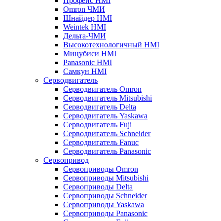
Профейс HMI
Omron ЧМИ
Шнайдер HMI
Weintek HMI
Дельта-ЧМИ
Высокотехнологичный HMI
Мицубиси HMI
Panasonic HMI
Самкун HMI
Серводвигатель
Серводвигатель Omron
Серводвигатель Mitsubishi
Серводвигатель Delta
Серводвигатель Yaskawa
Серводвигатель Fuji
Серводвигатель Schneider
Серводвигатель Fanuc
Серводвигатель Panasonic
Сервопривод
Сервоприводы Omron
Сервоприводы Mitsubishi
Сервоприводы Delta
Сервоприводы Schneider
Сервоприводы Yaskawa
Сервоприводы Panasonic