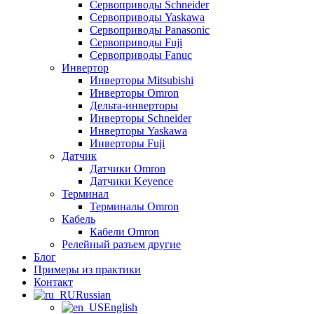
Сервоприводы Schneider
Сервоприводы Yaskawa
Сервоприводы Panasonic
Сервоприводы Fuji
Сервоприводы Fanuc
Инвертор
Инверторы Mitsubishi
Инверторы Omron
Дельта-инверторы
Инверторы Schneider
Инверторы Yaskawa
Инверторы Fuji
Датчик
Датчики Omron
Датчики Keyence
Терминал
Терминалы Omron
Кабель
Кабели Omron
Релейный разъем другие
Блог
Примеры из практики
Контакт
Russian
English