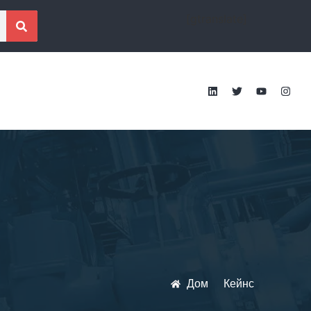
[gtranslate]
Дом
Кейнс