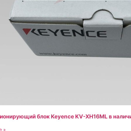
ционирующий блок Keyence KV-XH16ML в наличи
е »