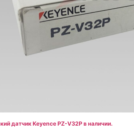
кий датчик Keyence PZ-V32P в наличии.