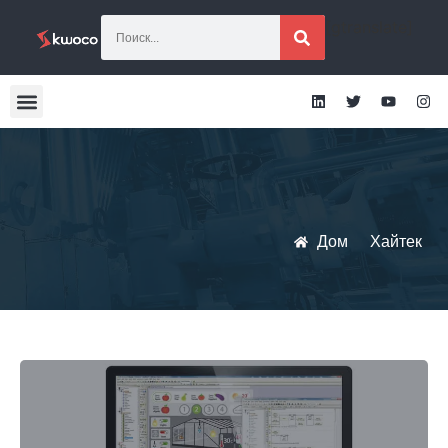
[gtranslate]
Дом
Хайтек