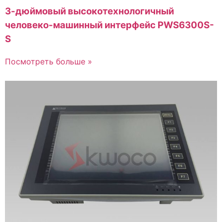
3-дюймовый высокотехнологичный
человеко-машинный интерфейс PWS6300S-
S
Посмотреть больше »