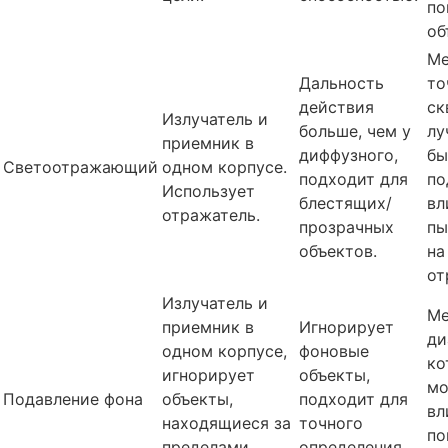
по
об
Ме
Дальность
то
действия
ск
Излучатель и
больше, чем у
лу
приемник в
диффузного,
бы
Светоотражающий
одном корпусе.
подходит для
по
Использует
блестящих/
вл
отражатель.
прозрачных
пы
объектов.
на
от
Излучатель и
М
приемник в
Игнорирует
ди
одном корпусе,
фоновые
ко
игнорирует
объекты,
м
Подавление фона
объекты,
подходит для
вл
находящиеся за
точного
по
пределами
определения