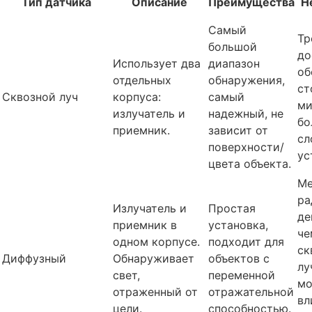
Тип датчика
Описание
Преимущества
Н
Самый
Тр
большой
до
Использует два
диапазон
об
отдельных
обнаружения,
ст
Сквозной луч
корпуса:
самый
ми
излучатель и
надежный, не
бо
приемник.
зависит от
сл
поверхности/
ус
цвета объекта.
М
ра
Излучатель и
Простая
де
приемник в
установка,
че
одном корпусе.
подходит для
ск
Диффузный
Обнаруживает
объектов с
лу
свет,
переменной
м
отраженный от
отражательной
вл
цели.
способностью.