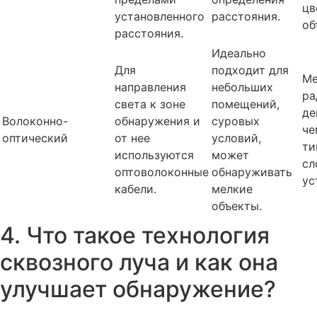
цв
установленного
расстояния.
об
расстояния.
Идеально
Для
подходит для
М
направления
небольших
ра
света к зоне
помещений,
де
Волоконно-
обнаружения и
суровых
че
оптический
от нее
условий,
ти
используются
может
сл
оптоволоконные
обнаруживать
ус
кабели.
мелкие
объекты.
4. Что такое технология
сквозного луча и как она
улучшает обнаружение?