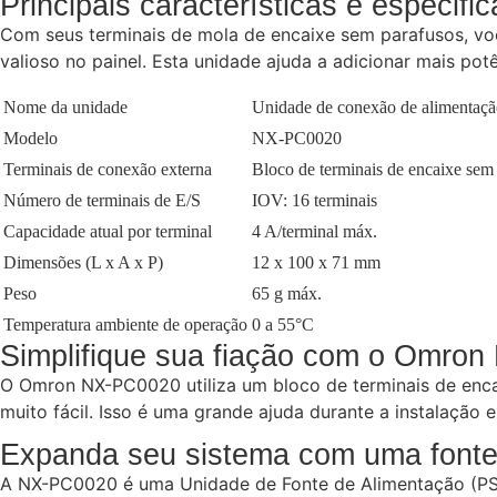
Principais características e especifi
Com seus terminais de mola de encaixe sem parafusos, vo
valioso no painel. Esta unidade ajuda a adicionar mais pot
Nome da unidade
Unidade de conexão de alimentaçã
Modelo
NX-PC0020
Terminais de conexão externa
Bloco de terminais de encaixe sem 
Número de terminais de E/S
IOV: 16 terminais
Capacidade atual por terminal
4 A/terminal máx.
Dimensões (L x A x P)
12 x 100 x 71 mm
Peso
65 g máx.
Temperatura ambiente de operação
0 a 55°C
Simplifique sua fiação com o Omro
O Omron NX-PC0020 utiliza um bloco de terminais de encaix
muito fácil. Isso é uma grande ajuda durante a instalação 
Expanda seu sistema com uma fonte 
A NX-PC0020 é uma Unidade de Fonte de Alimentação (PSU) 