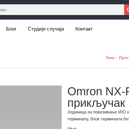
Блог
Студије случаја
Контакт
Хоме
–
Прои
Omron NX-P
прикључак 
Јединица за повезивање И/О н
терминалу, блок терминала без
Име