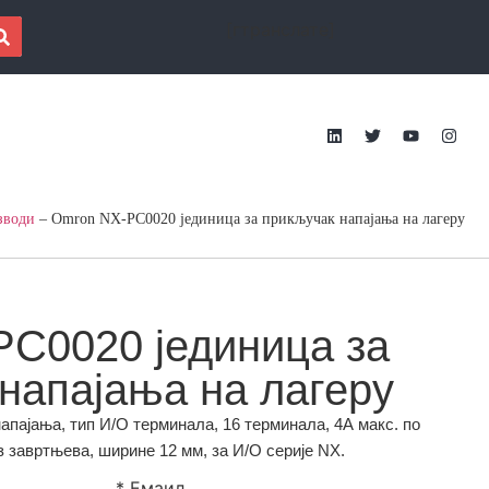
[гтранслате]
зводи
–
Omron NX-PC0020 јединица за прикључак напајања на лагеру
C0020 јединица за
напајања на лагеру
апајања, тип И/О терминала, 16 терминала, 4А макс. по
 завртњева, ширине 12 мм, за И/О серије NX.
* Емаил