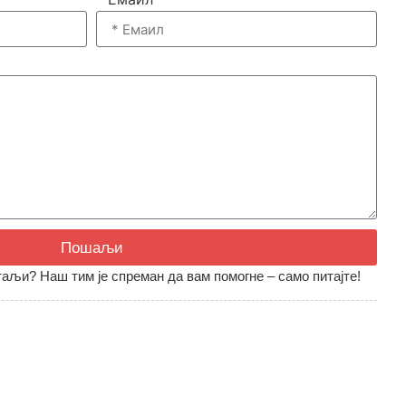
Пошаљи
аљи? Наш тим је спреман да вам помогне – само питајте!