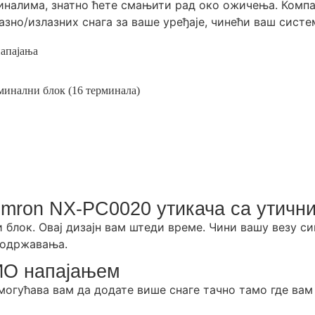
налима, знатно ћете смањити рад око ожичења. Компа
азно/излазних снага за ваше уређаје, чинећи ваш сист
напајања
минални блок (16 терминала)
mron NX-PC0020 утикача са утичн
лок. Овај дизајн вам штеди време. Чини вашу везу си
и одржавања.
ИО напајањем
могућава вам да додате више снаге тачно тамо где вам 