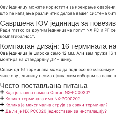
Ову јединицу можете користити за креирање одвојени
што ће напајање различитих делова вашег система бит
Савршена IOV јединица за повезив
Ради глатко са другим јединицама попут NX-PD и PF сер
компатибилност.
Компактан дизајн: 16 терминала на
Ова јединица је широка само 12 мм. Али вам пружа 16 
монтира на стандардну ДИН шину.
Сваки од 16 терминала може да поднесе до максимум 4А
чине ову јединицу веома ефикасним избором за ваше п
Често постављана питања
Која је главна намена Omron NX-PC0020?
Колико терминала има NX-PC0020?
Колика је максимална струја за сваки терминал?
Да ли је NX-PC0020 једноставан за инсталацију?