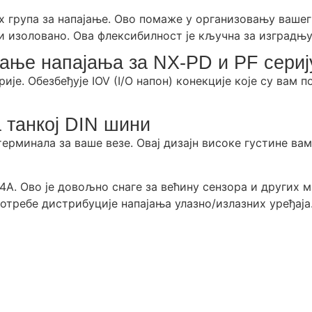
х група за напајање. Ово помаже у организовању ваш
и изоловано. Ова флексибилност је кључна за изградњ
ање напајања за NX-PD и PF сериј
ије. Обезбеђује IOV (I/O напон) конекције које су вам 
 танкој DIN шини
терминала за ваше везе. Овај дизајн високе густине ва
. Ово је довољно снаге за већину сензора и других ма
отребе дистрибуције напајања улазно/излазних уређаја