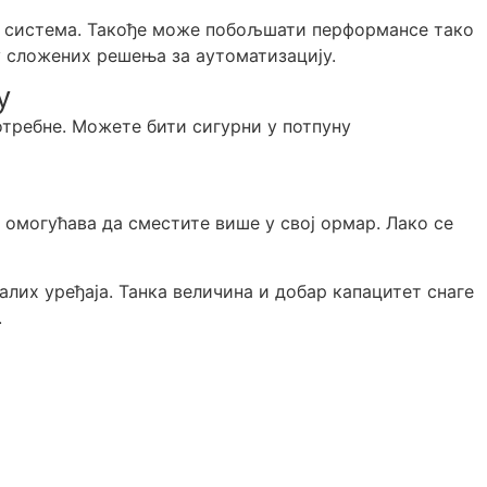
ег система. Такође може побољшати перформансе тако
у сложених решења за аутоматизацију.
у
потребне. Можете бити сигурни у потпуну
м омогућава да сместите више у свој ормар. Лако се
лих уређаја. Танка величина и добар капацитет снаге
.