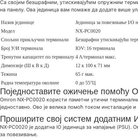
Са својим безшрафним, утискивајућим опружним терми
на панелу. Ова јединица вам помаже да додате више ул
Назив јединице
Јединица за повезивање I/O 
Модел
NX-PC0020
Спољни прикључни терминали
Безшрафни утискивајући тер
Број У/И терминала
IOV: 16 терминала
Тренутни капацитет по терминалу
4 A/терминал макс.
Димензије (Ш к В к Д)
12 к 100 к 71 мм
Тежина
65 г мак.
Радна температура околине
0 до 55°Ц
Поједноставите ожичење помоћу O
Omron NX-PC0020 користи паметни утични терминални б
једноставно. Ово је велика помоћ током инсталације 
Проширите свој систем додатним 
NX-PC0020 је додатна IO јединица за напајање (PSU). О
за повезивање.