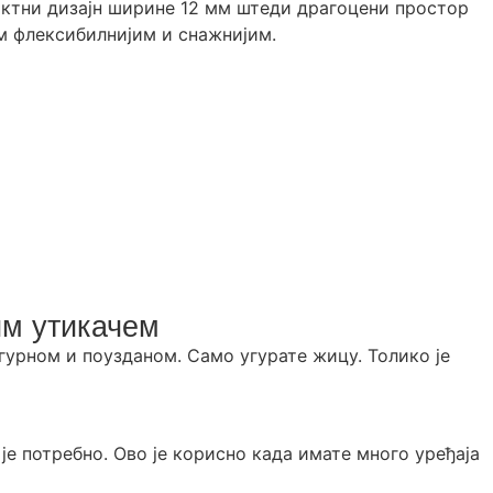
ктни дизајн ширине 12 мм штеди драгоцени простор
ем флексибилнијим и снажнијим.
им утикачем
гурном и поузданом. Само угурате жицу. Толико је
је потребно. Ово је корисно када имате много уређаја