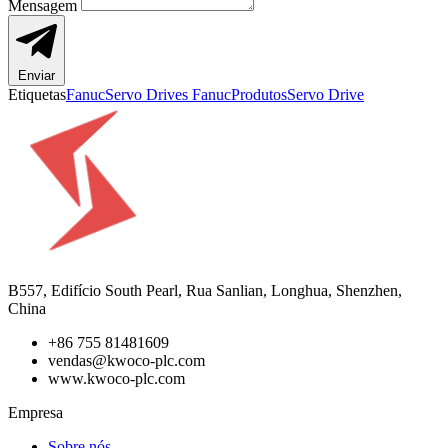
Mensagem
Enviar
Etiquetas
Fanuc
Servo Drives Fanuc
Produtos
Servo Drive
B557, Edifício South Pearl, Rua Sanlian, Longhua, Shenzhen,
China
+86 755 81481609
vendas@kwoco-plc.com
www.kwoco-plc.com
Empresa
Sobre nós