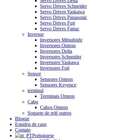
Servo Drives Delta
Servo Drives Schneider
Servo Drives Yaskawa
Servo Drives Panasonic
Servo Drives Fuji
Servo Drives Fanuc
Inversor
Inversores Mitsubishi
Inversores Omron
Inversores Delta
Inversores Schneider
Inversores Yaskawa
Inversores Fuji
Sensor
Sensores Omron
Sensores Keyence
terminal
Terminais Omron
Cabo
Cabos Omron
Soquete de relé outros
Blogue
Estudos de caso
Contato
Portuguese