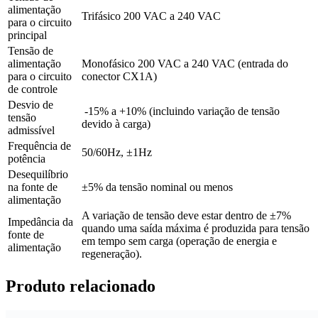
alimentação
Trifásico 200 VAC a 240 VAC
para o circuito
principal
Tensão de
alimentação
Monofásico 200 VAC a 240 VAC (entrada do
para o circuito
conector CX1A)
de controle
Desvio de
-15% a +10% (incluindo variação de tensão
tensão
devido à carga)
admissível
Frequência de
50/60Hz, ±1Hz
potência
Desequilíbrio
na fonte de
±5% da tensão nominal ou menos
alimentação
A variação de tensão deve estar dentro de ±7%
Impedância da
quando uma saída máxima é produzida para tensão
fonte de
em tempo sem carga (operação de energia e
alimentação
regeneração).
Produto relacionado