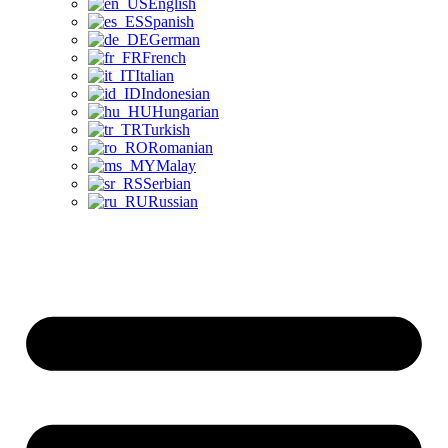
English
Spanish
German
French
Italian
Indonesian
Hungarian
Turkish
Romanian
Malay
Serbian
Russian