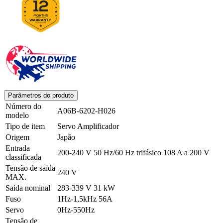
Parâmetros do produto
Número do
A06B-6202-H026
modelo
Tipo de item
Servo Amplificador
Origem
Japão
Entrada
200-240 V 50 Hz/60 Hz trifásico 108 A a 200 V
classificada
Tensão de saída
240 V
MAX.
Saída nominal
283-339 V 31 kW
Fuso
1Hz-1,5kHz 56A
Servo
0Hz-550Hz
Tensão de