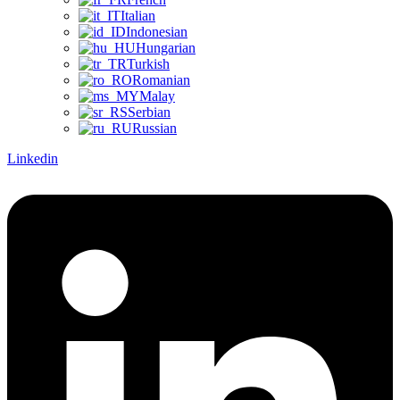
Italian
Indonesian
Hungarian
Turkish
Romanian
Malay
Serbian
Russian
Linkedin