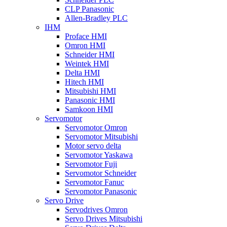
CLP Panasonic
Allen-Bradley PLC
IHM
Proface HMI
Omron HMI
Schneider HMI
Weintek HMI
Delta HMI
Hitech HMI
Mitsubishi HMI
Panasonic HMI
Samkoon HMI
Servomotor
Servomotor Omron
Servomotor Mitsubishi
Motor servo delta
Servomotor Yaskawa
Servomotor Fuji
Servomotor Schneider
Servomotor Fanuc
Servomotor Panasonic
Servo Drive
Servodrives Omron
Servo Drives Mitsubishi