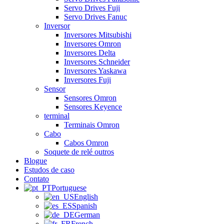
Servo Drives Fuji
Servo Drives Fanuc
Inversor
Inversores Mitsubishi
Inversores Omron
Inversores Delta
Inversores Schneider
Inversores Yaskawa
Inversores Fuji
Sensor
Sensores Omron
Sensores Keyence
terminal
Terminais Omron
Cabo
Cabos Omron
Soquete de relé outros
Blogue
Estudos de caso
Contato
Portuguese
English
Spanish
German
French