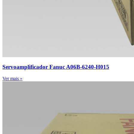
Servoamplificador Fanuc A06B-6240-H015
Ver mais »