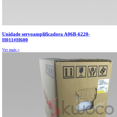
Unidade servoamplificadora A06B-6220-
H011#H600
Ver mais »