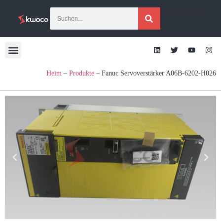
[übersetzen]
Heim
–
Produkte
–
Fanuc Servoverstärker A06B-6202-H026