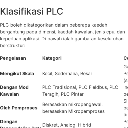
Klasifikasi PLC
PLC boleh dikategorikan dalam beberapa kaedah
bergantung pada dimensi, kaedah kawalan, jenis cpu, dan
keperluan aplikasi. Di bawah ialah gambaran keseluruhan
berstruktur:
Pengelasan
Kategori
C
Ga
Mengikut Skala
Kecil, Sederhana, Besar
P
(s
Dengan Mod
PLC Tradisional, PLC Fieldbus, PLC
In
Kawalan
Teragih, PLC Pintar
p
S
Berasaskan mikropengawal,
Oleh Pemproses
be
berasaskan Mikropemproses
ti
Dengan
Pe
Diskret, Analog, Hibrid