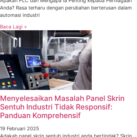
Apakah PLC dan Mengapa Ia Penting kepada Perniagaan
Anda? Rasa terharu dengan perubahan berterusan dalam
automasi industri
Baca Lagi »
Menyelesaikan Masalah Panel Skrin
Sentuh Industri Tidak Responsif:
Panduan Komprehensif
19 Februari 2025
Adakah panel skrin sentuh industri anda bertindak? Skrin