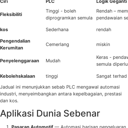
Ciri
PLC
Logik Geganti
Tinggi - boleh
Rendah – mem
Fleksibiliti
diprogramkan semula
pendawaian s
kos
Sederhana
rendah
Pengendalian
Cemerlang
miskin
Kerumitan
Keras - penda
Penyelenggaraan
Mudah
semula diperl
Kebolehskalaan
tinggi
Sangat terhad
Jadual ini menunjukkan sebab PLC mengawal automasi
industri, menyeimbangkan antara kepelbagaian, prestasi
dan kos.
Aplikasi Dunia Sebenar
Pasaran Automotif
— Automasi barisan pengeluaran,