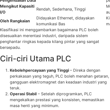
Pengendalian Data
p
Mengikut Kapasiti
Me
Rendah, Sederhana, Tinggi
I/O
a
Didayakan Ethernet, didayakan
K
Oleh Rangkaian
komunikasi Bas
m
Klasifikasi ini menggambarkan bagaimana PLC boleh
disesuaikan merentasi industri, daripada sistem
penghantar ringkas kepada kilang pintar yang sangat
bersepadu.
Ciri-ciri Utama PLC
Kebolehpercayaan yang Tinggi
– Direka dengan
perkakasan yang teguh, PLC boleh menahan getaran,
gangguan elektromagnet dan keadaan industri yang
teruk.
Operasi Stabil
– Setelah diprogramkan, PLC
mengekalkan prestasi yang konsisten, memastikan
masa henti yang minimum.