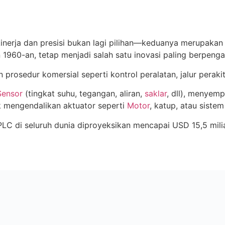
kinerja dan presisi bukan lagi pilihan—keduanya merupakan
n 1960-an, tetap menjadi salah satu inovasi paling berpeng
rosedur komersial seperti kontrol peralatan, jalur perakita
Sensor
(tingkat suhu, tegangan, aliran,
saklar
, dll), menyem
k mengendalikan aktuator seperti
Motor
, katup, atau siste
PLC di seluruh dunia diproyeksikan mencapai USD 15,5 mili