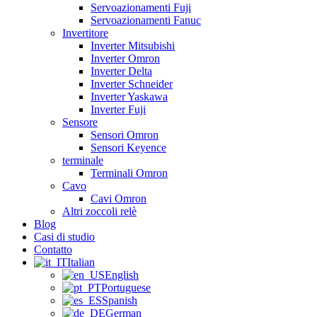
Servoazionamenti Fuji
Servoazionamenti Fanuc
Invertitore
Inverter Mitsubishi
Inverter Omron
Inverter Delta
Inverter Schneider
Inverter Yaskawa
Inverter Fuji
Sensore
Sensori Omron
Sensori Keyence
terminale
Terminali Omron
Cavo
Cavi Omron
Altri zoccoli relè
Blog
Casi di studio
Contatto
Italian
English
Portuguese
Spanish
German