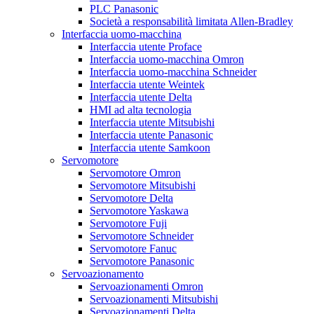
PLC Panasonic
Società a responsabilità limitata Allen-Bradley
Interfaccia uomo-macchina
Interfaccia utente Proface
Interfaccia uomo-macchina Omron
Interfaccia uomo-macchina Schneider
Interfaccia utente Weintek
Interfaccia utente Delta
HMI ad alta tecnologia
Interfaccia utente Mitsubishi
Interfaccia utente Panasonic
Interfaccia utente Samkoon
Servomotore
Servomotore Omron
Servomotore Mitsubishi
Servomotore Delta
Servomotore Yaskawa
Servomotore Fuji
Servomotore Schneider
Servomotore Fanuc
Servomotore Panasonic
Servoazionamento
Servoazionamenti Omron
Servoazionamenti Mitsubishi
Servoazionamenti Delta