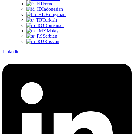
French
Indonesian
Hungarian
Turkish
Romanian
Malay
Serbian
Russian
Linkedin