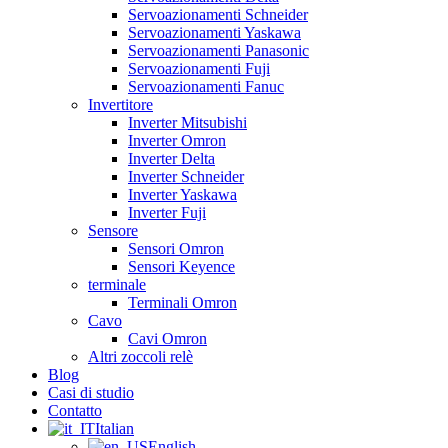
Servoazionamenti Schneider
Servoazionamenti Yaskawa
Servoazionamenti Panasonic
Servoazionamenti Fuji
Servoazionamenti Fanuc
Invertitore
Inverter Mitsubishi
Inverter Omron
Inverter Delta
Inverter Schneider
Inverter Yaskawa
Inverter Fuji
Sensore
Sensori Omron
Sensori Keyence
terminale
Terminali Omron
Cavo
Cavi Omron
Altri zoccoli relè
Blog
Casi di studio
Contatto
Italian
English