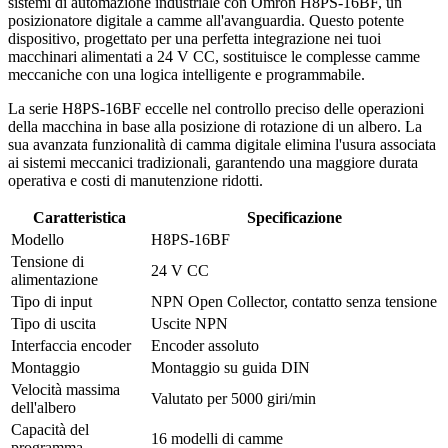
sistemi di automazione industriale con Omron H8PS-16BF, un
posizionatore digitale a camme all'avanguardia. Questo potente
dispositivo, progettato per una perfetta integrazione nei tuoi
macchinari alimentati a 24 V CC, sostituisce le complesse camme
meccaniche con una logica intelligente e programmabile.
La serie H8PS-16BF eccelle nel controllo preciso delle operazioni
della macchina in base alla posizione di rotazione di un albero. La
sua avanzata funzionalità di camma digitale elimina l'usura associata
ai sistemi meccanici tradizionali, garantendo una maggiore durata
operativa e costi di manutenzione ridotti.
Caratteristica
Specificazione
Modello
H8PS-16BF
Tensione di
24 V CC
alimentazione
Tipo di input
NPN Open Collector, contatto senza tensione
Tipo di uscita
Uscite NPN
Interfaccia encoder
Encoder assoluto
Montaggio
Montaggio su guida DIN
Velocità massima
Valutato per 5000 giri/min
dell'albero
Capacità del
16 modelli di camme
programma