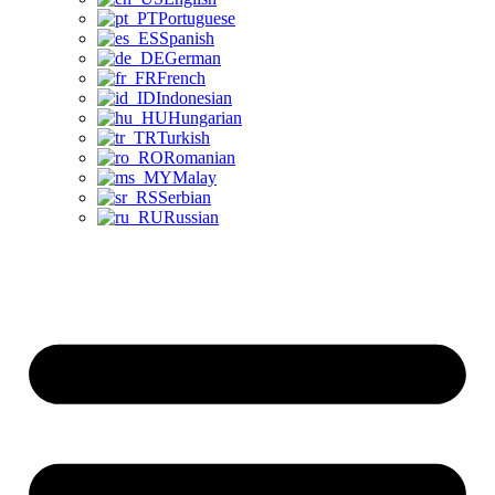
Portuguese
Spanish
German
French
Indonesian
Hungarian
Turkish
Romanian
Malay
Serbian
Russian