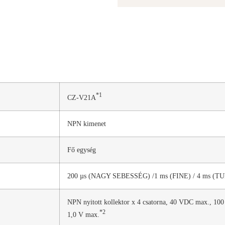
*1
CZ-V21A
NPN kimenet
Fő egység
200 µs (NAGY SEBESSÉG) /1 ms (FINE) / 4 ms (T
NPN nyitott kollektor x 4 csatorna, 40 VDC max., 100
*2
1,0 V max.