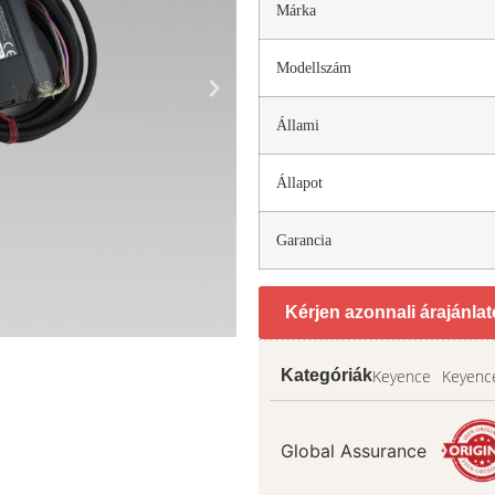
Márka
Modellszám
Állami
Állapot
Garancia
Kérjen azonnali árajánlat
Keyence
Keyence
Kategóriák
Global Assurance