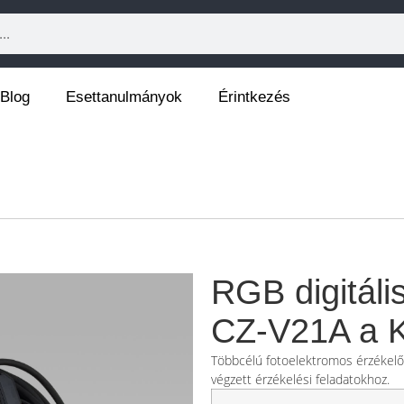
Blog
Esettanulmányok
Érintkezés
RGB digitáli
CZ-V21A a K
Többcélú fotoelektromos érzékelő k
végzett érzékelési feladatokhoz.