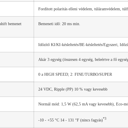
Fordított polaritás elleni védelem, túláramvédelem, túl
shift bemenet
Bemeneti idő: 20 ms min.
Időzítő KI/KI-késleltetés/BE-késleltetés/Egyszeri, Időz
Akár 3 egység (összesen 4 egység, beleértve a fő egysé
0 a HIGH SPEED; 2: FINE/TURBO/SUPER
24 VDC, Ripple (PP) 10 % vagy kevesebb
Normál mód: 1,5 W (62,5 mA vagy kevesebb), Eco-mó
*3
-10 - +55 °C 14 - 131 °F (nincs fagyás)