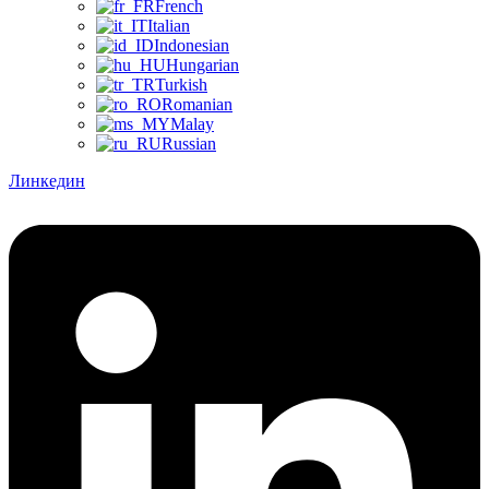
French
Italian
Indonesian
Hungarian
Turkish
Romanian
Malay
Russian
Линкедин