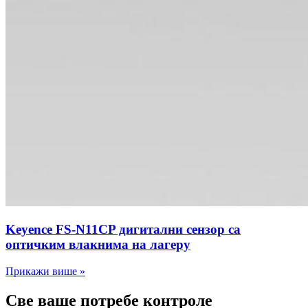
Keyence FS-N11CP дигитални сензор са
оптичким влакнима на лагеру
Прикажи више »
Све ваше потребе контроле