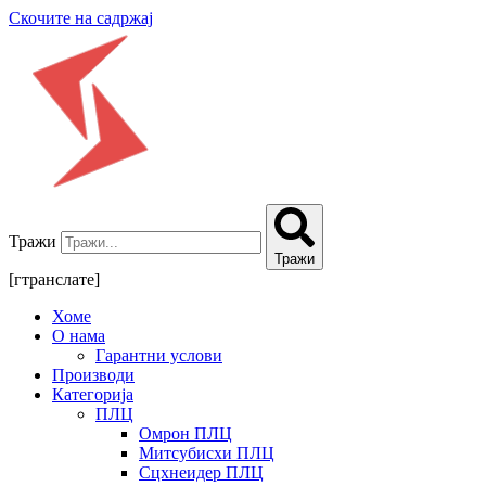
Скочите на садржај
Тражи
Тражи
[гтранслате]
Хоме
О нама
Гарантни услови
Производи
Категорија
ПЛЦ
Омрон ПЛЦ
Митсубисхи ПЛЦ
Сцхнеидер ПЛЦ