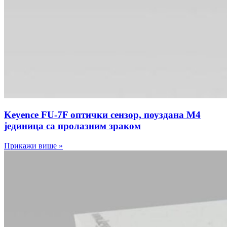
Keyence FU-7F оптички сензор, поуздана M4
јединица са пролазним зраком
Прикажи више »