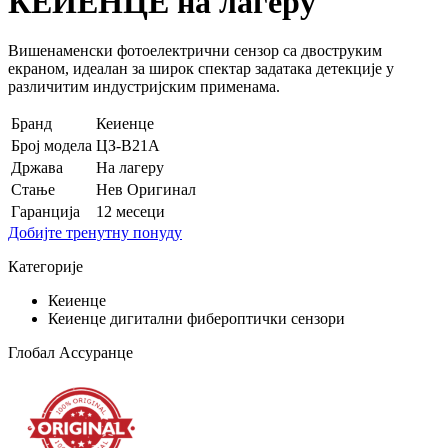
КЕИЕНЦЕ на лагеру
Вишенаменски фотоелектрични сензор са двоструким
екраном, идеалан за широк спектар задатака детекције у
различитим индустријским применама.
Бранд
Кеиенце
Број модела
ЦЗ-В21А
Држава
На лагеру
Стање
Нев Оригинал
Гаранција
12 месеци
Добијте тренутну понуду
Категорије
Кеиенце
Кеиенце дигитални фибероптички сензори
Глобал Ассуранце