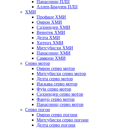
Панасониц ПЛЦ
Аллен-Брадлеи ПЛЦ
ХМИ
Профаце ХМИ
Омрон ХМИ
Сцхнеидер ХМИ
Веинтек ХМИ
Делта ХМИ
Хитецх ХМИ
Митсубисхи ХМИ
Панасониц ХМИ
Самкоон ХМИ
Серво мотор
Омрон серво мотор
Митсубисхи серво мотор
Делта серво мотор
Иаскава серво мотор
Фуји серво мотор
Сцхнеидер серво мотор
Фануц серво мотор
Панасониц серво мотор
Серво погон
Омрон серво погони
Митсубисхи серво погони
Делта серво погони