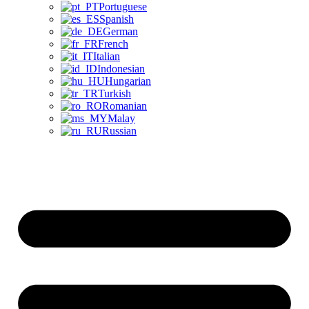
Portuguese
Spanish
German
French
Italian
Indonesian
Hungarian
Turkish
Romanian
Malay
Russian