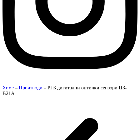
Хоме
–
Производи
–
РГБ дигитални оптички сензори ЦЗ-
В21А