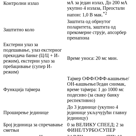
мА за један излаз, До 200 мА
Контролни излаз
укупно 4 излаза, Преостали
*2
напон: 1,0 В мак.
Заштита од обрнутог
поларитета, заштита од
Заштитно коло
прекомерне струје, апсорбер
пренапона
Екстерни улаз за
подешавање, улаз екстерног
прекидача банке (Ц/Ц + И-
Време уноса: 20 мс мин.
режим), екстерни улаз за
пребацивање (супер И-
режим)
Тајмер ОФФ/ОФФ-кашњење/
ОН-кашњење/Један снимак,
Функција тајмера
време тајмера: 1 до 1000 мс
подесиво (за сваку банку
респективно)
До 3 јединице (укупно 4
Проширење јединице
јединице укључујући главну
јединицу)
Број јединица за спречавање
0 за ВЕЛИКУ СПЕЕД; 2 за
сметњи
ФИНЕ/ТУРБО/СУПЕР