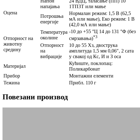
Напон
24 ВДЦ, таласање (ПП) 10
напајања
1ТП3Т или мање
Оцена
Нормалан режим: 1,5 В (62,5
Потрошња
мА или мање), Еко режим: 1 В
енергије
(42,0 мА или мање)
-10 до +55 °Ц 14 до 131 °Ф (без
Температура
*3
околине
Отпорност на
смрзавања)
животну
Отпорност
10 до 55 Хз, двострука
средину
на
амплитуда 1,5 мм 0,06″, 2 сата
вибрације
у свакој од Кс, И и З оса
Кућиште, поклопац:
Материјал
Поликарбонат
Прибор
Монтажни елементи
Тежина
Прибл. 110 г
Повезани производ