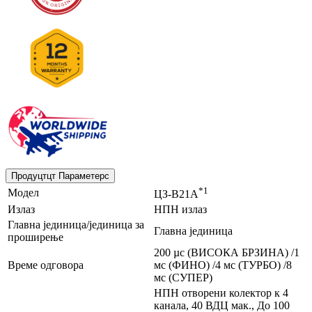
Продуцтцт Параметерс
*1
Модел
ЦЗ-В21А
Излаз
НПН излаз
Главна јединица/јединица за
Главна јединица
проширење
200 µс (ВИСОКА БРЗИНА) /1
Време одговора
мс (ФИНО) /4 мс (ТУРБО) /8
мс (СУПЕР)
НПН отворени колектор к 4
канала, 40 ВДЦ мак., До 100