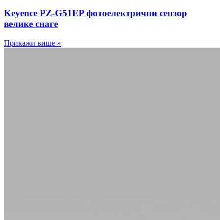
Keyence PZ-G51EP фотоелектрични сензор
велике снаге
Прикажи више »