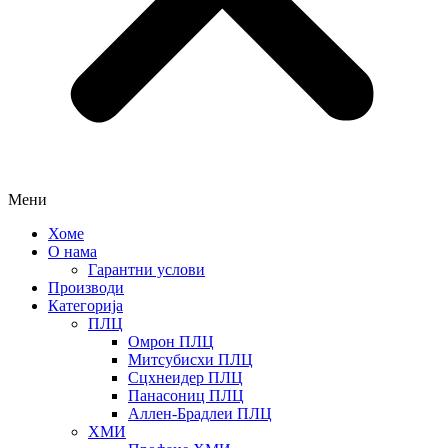
Мени
Хоме
О нама
Гарантни услови
Производи
Категорија
ПЛЦ
Омрон ПЛЦ
Митсубисхи ПЛЦ
Сцхнеидер ПЛЦ
Панасониц ПЛЦ
Аллен-Брадлеи ПЛЦ
ХМИ