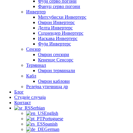
Фуји серво погони
Фануц серво погони
Инвертер
Митсубисхи Инвертерс
Омрон Инвертерс
Делта Инвертерс
Сцхнеидер Инвертерс
Иаскава Инвертерс
Фуји Инвертерс
Сензор
Омрон сензори
Кеиенце Сенсорс
Терминал
Омрон терминали
Кабл
Омрон каблови
Релејна утичница др
Блог
Студије случаја
Контакт
Serbian
English
Portuguese
Spanish
German