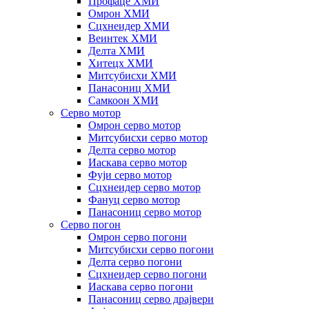
Профаце ХМИ
Омрон ХМИ
Сцхнеидер ХМИ
Веинтек ХМИ
Делта ХМИ
Хитецх ХМИ
Митсубисхи ХМИ
Панасониц ХМИ
Самкоон ХМИ
Серво мотор
Омрон серво мотор
Митсубисхи серво мотор
Делта серво мотор
Иаскава серво мотор
Фуји серво мотор
Сцхнеидер серво мотор
Фануц серво мотор
Панасониц серво мотор
Серво погон
Омрон серво погони
Митсубисхи серво погони
Делта серво погони
Сцхнеидер серво погони
Иаскава серво погони
Панасониц серво драјвери