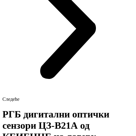
Следеће
РГБ дигитални оптички
сензори ЦЗ-В21А од