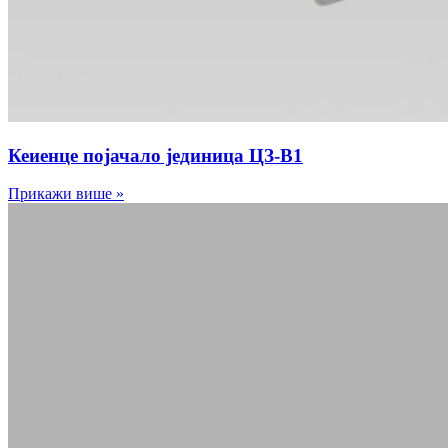
Кеиенце појачало јединица ЦЗ-В1
Прикажи више »