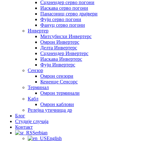
Сцхнеидер серво погони
Иаскава серво погони
Панасониц серво драјвери
Фуји серво погони
Фануц серво погони
Инвертер
Митсубисхи Инвертерс
Омрон Инвертерс
Делта Инвертерс
Сцхнеидер Инвертерс
Иаскава Инвертерс
Фуји Инвертерс
Сензор
Омрон сензори
Кеиенце Сенсорс
Терминал
Омрон терминали
Кабл
Омрон каблови
Релејна утичница др
Блог
Студије случаја
Контакт
Serbian
English