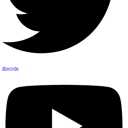
Иоутубе