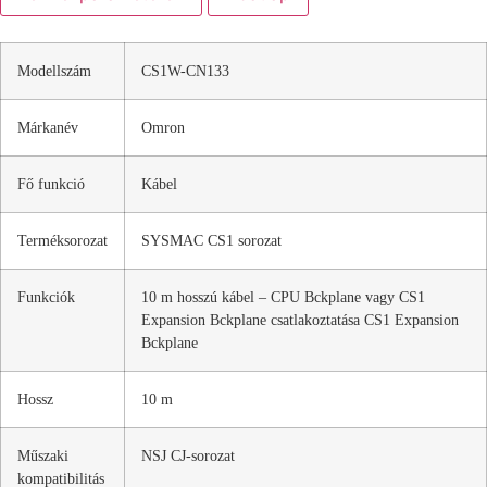
Modellszám
CS1W-CN133
Márkanév
Omron
Fő funkció
Kábel
Terméksorozat
SYSMAC CS1 sorozat
Funkciók
10 m hosszú kábel – CPU Bckplane vagy CS1
Expansion Bckplane csatlakoztatása CS1 Expansion
Bckplane
Hossz
10 m
Műszaki
NSJ CJ-sorozat
kompatibilitás