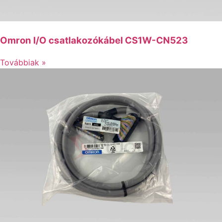
Omron I/O csatlakozókábel CS1W-CN523
Továbbiak »