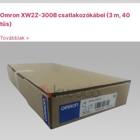
Omron XW2Z-300B csatlakozókábel (3 m, 40
tűs)
Továbbiak »