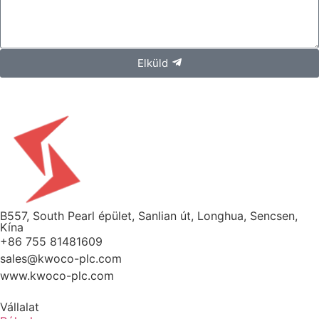
Elküld
B557, South Pearl épület, Sanlian út, Longhua, Sencsen,
Kína
+86 755 81481609
sales@kwoco-plc.com
www.kwoco-plc.com
Vállalat