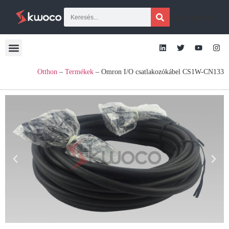
[gtranslate]
Otthon
–
Termékek
–
Omron I/O csatlakozókábel CS1W-CN133