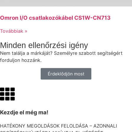
Omron I/O csatlakozókábel CS1W-CN713
Továbbiak »
Minden ellenőrzési igény
Nem találja a márkáját? Személyre szabott segítségért
forduljon hozzánk.
Érdeklődjön most
Kezdje el még ma!
HATÉKONY MEGOLDÁSOK FELOLDÁSA – AZONNALI