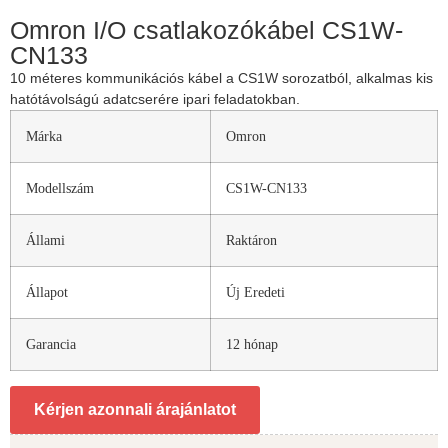
Omron I/O csatlakozókábel CS1W-
CN133
10 méteres kommunikációs kábel a CS1W sorozatból, alkalmas kis
hatótávolságú adatcserére ipari feladatokban.
Márka
Omron
Modellszám
CS1W-CN133
Állami
Raktáron
Állapot
Új Eredeti
Garancia
12 hónap
Kérjen azonnali árajánlatot