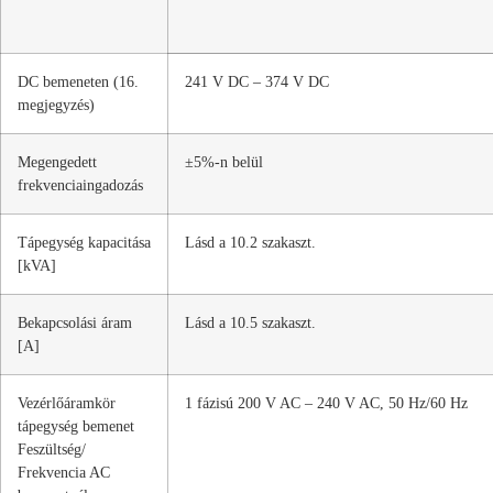
DC bemeneten (16.
241 V DC – 374 V DC
megjegyzés)
Megengedett
±5%-n belül
frekvenciaingadozás
Tápegység kapacitása
Lásd a 10.2 szakaszt.
[kVA]
Bekapcsolási áram
Lásd a 10.5 szakaszt.
[A]
Vezérlőáramkör
1 fázisú 200 V AC – 240 V AC, 50 Hz/60 Hz
tápegység bemenet
Feszültség/
Frekvencia AC