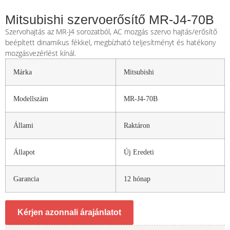
Mitsubishi szervoerősítő MR-J4-70B
Szervohajtás az MR-J4 sorozatból, AC mozgás szervo hajtás/erősítő
beépített dinamikus fékkel, megbízható teljesítményt és hatékony
mozgásvezérlést kínál.
Márka
Mitsubishi
Modellszám
MR-J4-70B
Állami
Raktáron
Állapot
Új Eredeti
Garancia
12 hónap
Kérjen azonnali árajánlatot