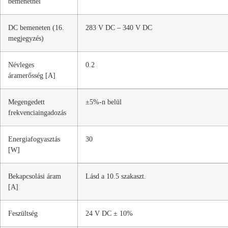
bemenetnél
DC bemeneten (16.
283 V DC – 340 V DC
megjegyzés)
Névleges
0.2
áramerősség [A]
Megengedett
±5%-n belül
frekvenciaingadozás
Energiafogyasztás
30
[W]
Bekapcsolási áram
Lásd a 10.5 szakaszt.
[A]
Feszültség
24 V DC ± 10%