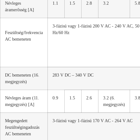
Névleges
1.1
1.5
2.8
3.2
5.
áramerősség [A]
3-fázisú vagy 1-fázisú 200 V AC - 240 V AC, 50
Feszültség/frekvencia
Hz/60 Hz
AC bemeneten
DC bemeneten (16.
283 V DC – 340 V DC
megjegyzés)
Névleges áram (11.
0.9
1.5
2.6
3.2 (6.
3.
megjegyzés) [A]
megjegyzés)
Megengedett
3-fázisú vagy 1-fázisú 170 V AC - 264 V AC
feszültségingadozás
AC bemeneten