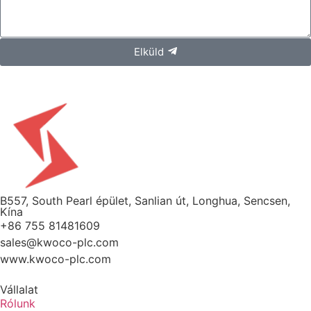
Elküld
B557, South Pearl épület, Sanlian út, Longhua, Sencsen,
Kína
+86 755 81481609
sales@kwoco-plc.com
www.kwoco-plc.com
Vállalat
Rólunk