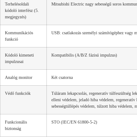
Terhelésoldali
Mitsubishi Electric nagy sebességű soros kommu
kódoló interfész (5.
megjegyzés)
Kommunikációs
USB: csatlakozás személyi számítógéphez vagy 
funkció
Kódoló kimeneti
Kompatibilis (A/B/Z fázisú impulzus)
impulzusai
Analóg monitor
Két csatorna
Védő funkciók
Túláram lekapcsolás, regeneratív túlfeszültség le
elleni védelem, jeladó hiba védelem, regeneratív
sebességtúllépés védelem, túlzott hiba védelem, m
Funkcionális
STO (IEC/EN 61800-5-2)
biztonság