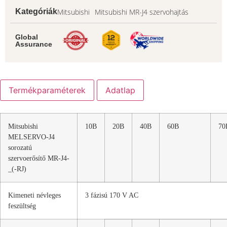
Mitsubishi
Mitsubishi MR-J4 szervohajtás
Kategóriák
Global
Assurance
Termékparaméterek
Adatlap
Mitsubishi
10B
20B
40B
60B
70
MELSERVO-J4
sorozatú
szervoerősítő MR-J4-
_(-RJ)
Kimeneti névleges
3 fázisú 170 V AC
feszültség