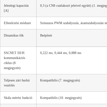
Jelenlegi kapacitás
0,3 (a CN8 csatlakozó jeleivel együtt) (1. megjeg
[A]
Ellenőrzési módszer
Szinuszos PWM szabályozás, áramszabályozási 
Dinamikus fék
Beépített
SSCNET III/H
0,222 ms, 0,444 ms, 0,888 ms
kommunikációs
ciklus (8.
megjegyzés)
Teljesen zárt hurkú
Kompatibilis (7. megjegyzés)
vezérlés
Skála mérési funkció
Kompatibilis (10. megjegyzés)