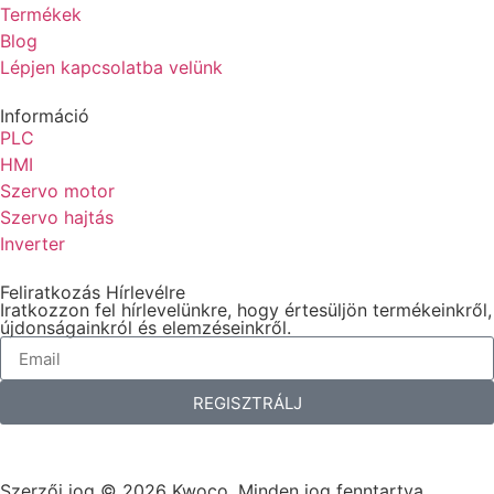
Termékek
Blog
Lépjen kapcsolatba velünk
Információ
PLC
HMI
Szervo motor
Szervo hajtás
Inverter
Feliratkozás Hírlevélre
Iratkozzon fel hírlevelünkre, hogy értesüljön termékeinkről,
újdonságainkról és elemzéseinkről.
REGISZTRÁLJ
Szerzői jog © 2026 Kwoco, Minden jog fenntartva.