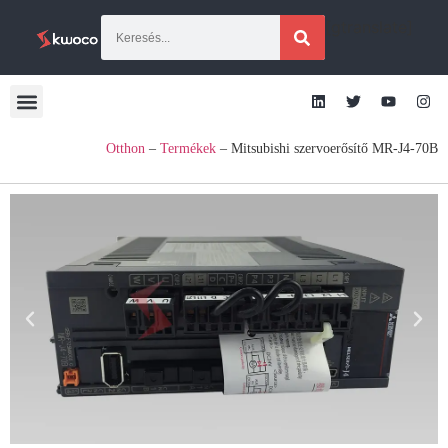
[gtranslate]
Otthon
–
Termékek
–
Mitsubishi szervoerősítő MR-J4-70B