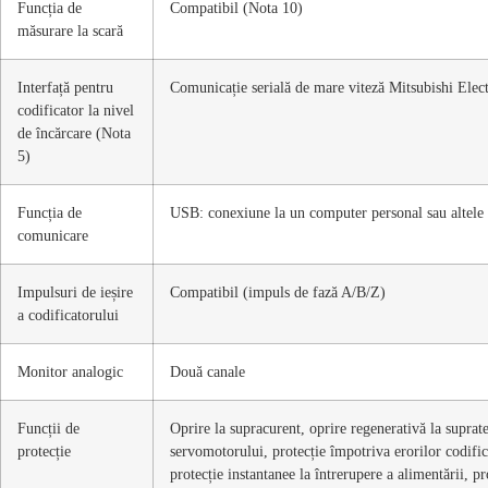
Funcția de
Compatibil (Nota 10)
măsurare la scară
Interfață pentru
Comunicație serială de mare viteză Mitsubishi Elect
codificator la nivel
de încărcare (Nota
5)
Funcția de
USB: conexiune la un computer personal sau altel
comunicare
Impulsuri de ieșire
Compatibil (impuls de fază A/B/Z)
a codificatorului
Monitor analogic
Două canale
Funcții de
Oprire la supracurent, oprire regenerativă la suprate
protecție
servomotorului, protecție împotriva erorilor codifica
protecție instantanee la întrerupere a alimentării, p