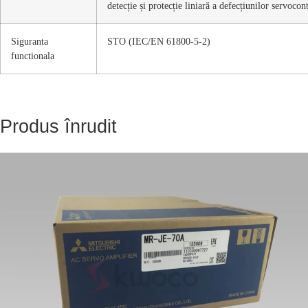
detecție și protecție liniară a defecțiunilor servocon
Siguranta
STO (IEC/EN 61800-5-2)
functionala
Produs înrudit