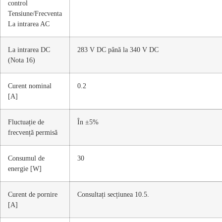
control
Tensiune/Frecventa
La intrarea AC
La intrarea DC
283 V DC până la 340 V DC
(Nota 16)
Curent nominal
0.2
[A]
Fluctuație de
În ±5%
frecvență permisă
Consumul de
30
energie [W]
Curent de pornire
Consultați secțiunea 10.5.
[A]