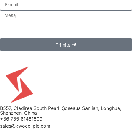
Trimite
B557, Clădirea South Pearl, Șoseaua Sanlian, Longhua,
Shenzhen, China
+86 755 81481609
sales@kwoco-plc.com