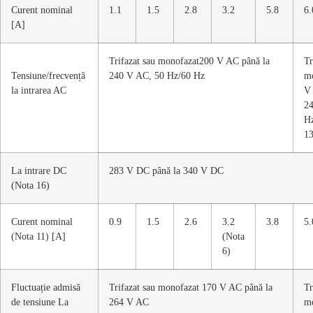
Curent nominal
1.1
1.5
2.8
3.2
5.8
6.
[A]
Trifazat sau monofazat200 V AC până la
Tr
Tensiune/frecvență
240 V AC, 50 Hz/60 Hz
mo
la intrarea AC
V 
2
Hz
13
La intrare DC
283 V DC până la 340 V DC
(Nota 16)
Curent nominal
0.9
1.5
2.6
3.2
3.8
5.
(Nota 11) [A]
(Nota
6)
Fluctuație admisă
Trifazat sau monofazat 170 V AC până la
Tr
de tensiune La
264 V AC
mo