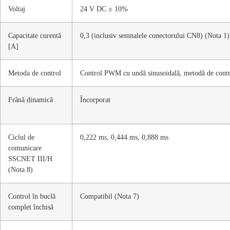
Voltaj
24 V DC ± 10%
Capacitate curentă
0,3 (inclusiv semnalele conectorului CN8) (Nota 1)
[A]
Metoda de control
Control PWM cu undă sinusoidală, metodă de contro
Frână dinamică
Încorporat
Ciclul de
0,222 ms, 0,444 ms, 0,888 ms
comunicare
SSCNET III/H
(Nota 8)
Control în buclă
Compatibil (Nota 7)
complet închisă