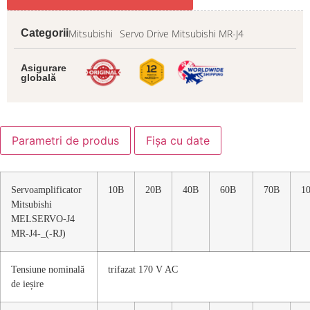
Mitsubishi
Servo Drive Mitsubishi MR-J4
Categorii
Asigurare
globală
Parametri de produs
Fișa cu date
Servoamplificator
10B
20B
40B
60B
70B
1
Mitsubishi
MELSERVO-J4
MR-J4-_(-RJ)
Tensiune nominală
trifazat 170 V AC
de ieșire