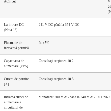
ACinput
V 
2
(N
La intrare DC
241 V DC până la 374 V DC
(Nota 16)
Fluctuație de
În ±5%
frecvență permisă
Capacitatea de
Consultați secțiunea 10.2.
alimentare [kVA]
Curent de pornire
Consultați secțiunea 10.5.
[A]
Intrarea sursei de
Monofazat 200 V AC până la 240 V AC, 50 Hz/60
alimentare a
circuitului de