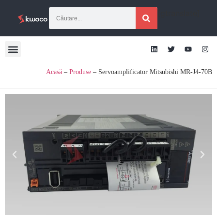
[gtranslate]
Acasă
–
Produse
–
Servoamplificator Mitsubishi MR-J4-70B