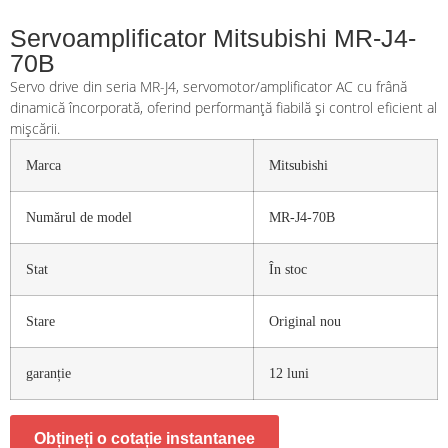
Servoamplificator Mitsubishi MR-J4-
70B
Servo drive din seria MR-J4, servomotor/amplificator AC cu frână
dinamică încorporată, oferind performanță fiabilă și control eficient al
mișcării.
Marca
Mitsubishi
Numărul de model
MR-J4-70B
Stat
În stoc
Stare
Original nou
garanție
12 luni
Obțineți o cotație instantanee