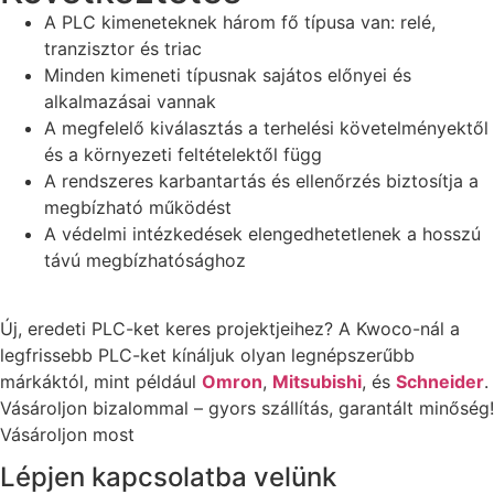
A PLC kimeneteknek három fő típusa van: relé,
tranzisztor és triac
Minden kimeneti típusnak sajátos előnyei és
alkalmazásai vannak
A megfelelő kiválasztás a terhelési követelményektől
és a környezeti feltételektől függ
A rendszeres karbantartás és ellenőrzés biztosítja a
megbízható működést
A védelmi intézkedések elengedhetetlenek a hosszú
távú megbízhatósághoz
Új, eredeti PLC-ket keres projektjeihez? A Kwoco-nál a
legfrissebb PLC-ket kínáljuk olyan legnépszerűbb
márkáktól, mint például
Omron
,
Mitsubishi
, és
Schneider
.
Vásároljon bizalommal – gyors szállítás, garantált minőség!
Vásároljon most
Lépjen kapcsolatba velünk