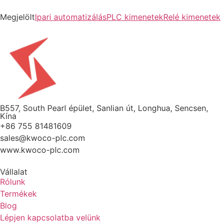
Megjelölt
Ipari automatizálás
PLC kimenetek
Relé kimenetek
B557, South Pearl épület, Sanlian út, Longhua, Sencsen,
Kína
+86 755 81481609
sales@kwoco-plc.com
www.kwoco-plc.com
Vállalat
Rólunk
Termékek
Blog
Lépjen kapcsolatba velünk