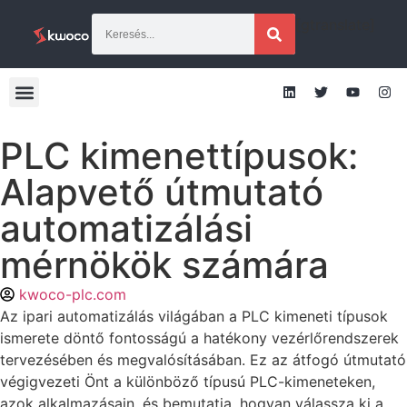
[gtranslate]
PLC kimenettípusok:
Alapvető útmutató
automatizálási
mérnökök számára
kwoco-plc.com
Az ipari automatizálás világában a PLC kimeneti típusok
ismerete döntő fontosságú a hatékony vezérlőrendszerek
tervezésében és megvalósításában. Ez az átfogó útmutató
végigvezeti Önt a különböző típusú PLC-kimeneteken,
azok alkalmazásain, és bemutatja, hogyan válassza ki a