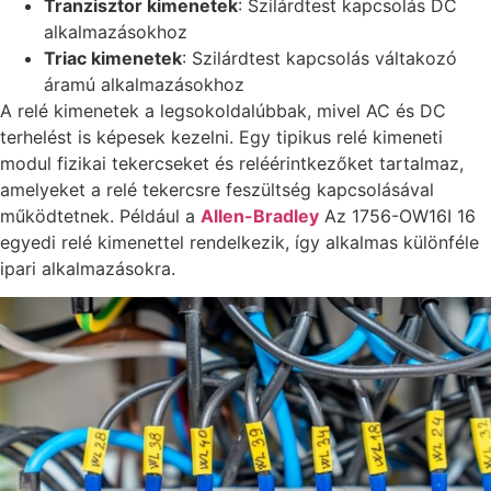
Tranzisztor kimenetek
: Szilárdtest kapcsolás DC
alkalmazásokhoz
Triac kimenetek
: Szilárdtest kapcsolás váltakozó
áramú alkalmazásokhoz
A relé kimenetek a legsokoldalúbbak, mivel AC és DC
terhelést is képesek kezelni. Egy tipikus relé kimeneti
modul fizikai tekercseket és reléérintkezőket tartalmaz,
amelyeket a relé tekercsre feszültség kapcsolásával
működtetnek. Például a
Allen-Bradley
Az 1756-OW16I 16
egyedi relé kimenettel rendelkezik, így alkalmas különféle
ipari alkalmazásokra.