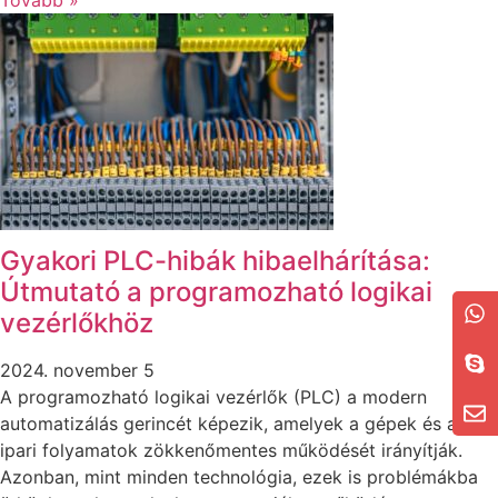
Gyakori PLC-hibák hibaelhárítása:
Útmutató a programozható logikai
vezérlőkhöz
2024. november 5
A programozható logikai vezérlők (PLC) a modern
automatizálás gerincét képezik, amelyek a gépek és az
ipari folyamatok zökkenőmentes működését irányítják.
Azonban, mint minden technológia, ezek is problémákba