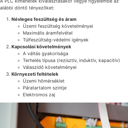
A PLC kimenetek kiválasztásakor vegye figyelembe az
alábbi döntő tényezőket:
Névleges feszültség és áram
Üzemi feszültség követelményei
Maximális áramfelvétel
Túlfeszültség-védelmi igények
Kapcsolási követelmények
A váltás gyakorisága
Terhelés típusa (rezisztív, induktív, kapacitív)
Válaszidő követelményei
Környezeti feltételek
Üzemi hőmérséklet
Páratartalom szintje
Elektromos zaj