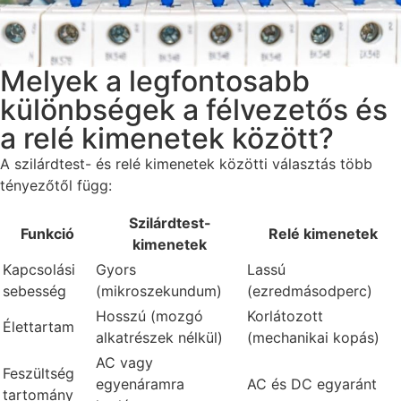
Melyek a legfontosabb
különbségek a félvezetős és
a relé kimenetek között?
A szilárdtest- és relé kimenetek közötti választás több
tényezőtől függ:
Szilárdtest-
Funkció
Relé kimenetek
kimenetek
Kapcsolási
Gyors
Lassú
sebesség
(mikroszekundum)
(ezredmásodperc)
Hosszú (mozgó
Korlátozott
Élettartam
alkatrészek nélkül)
(mechanikai kopás)
AC vagy
Feszültség
egyenáramra
AC és DC egyaránt
tartomány