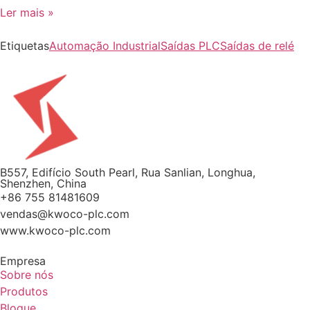
Ler mais »
Etiquetas
Automação Industrial
Saídas PLC
Saídas de relé
B557, Edifício South Pearl, Rua Sanlian, Longhua,
Shenzhen, China
+86 755 81481609
vendas@kwoco-plc.com
www.kwoco-plc.com
Empresa
Sobre nós
Produtos
Blogue