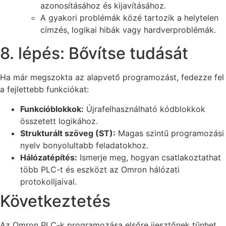
azonosításához és kijavításához.
A gyakori problémák közé tartozik a helytelen
címzés, logikai hibák vagy hardverproblémák.
8. lépés: Bővítse tudását
Ha már megszokta az alapvető programozást, fedezze fel
a fejlettebb funkciókat:
Funkcióblokkok:
Újrafelhasználható kódblokkok
összetett logikához.
Strukturált szöveg (ST):
Magas szintű programozási
nyelv bonyolultabb feladatokhoz.
Hálózatépítés:
Ismerje meg, hogyan csatlakoztathat
több PLC-t és eszközt az Omron hálózati
protokolljaival.
Következtetés
Az Omron PLC-k programozása elsőre ijesztőnek tűnhet,