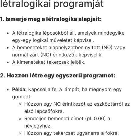
létralogikai programját
1.
Ismerje meg a létralogika alapjait:
A létralogika lépcsőkből áll, amelyek mindegyike
egy-egy logikai műveletet képvisel.
A bemeneteket alaphelyzetben nyitott (NO) vagy
normál zárt (NC) érintkezők képviselik.
A kimeneteket tekercsek jelölik.
2.
Hozzon létre egy egyszerű programot:
Példa:
Kapcsolja fel a lámpát, ha megnyom egy
gombot.
Húzzon egy NO érintkezőt az eszköztárról az
első lépcsőfokra.
Rendeljen bemeneti címet (pl. 0.00) a
névjegyhez.
Húzzon egy tekercset ugyanarra a fokra.