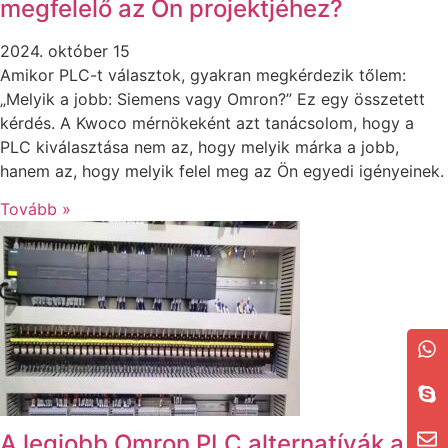
megfelelő az Ön projektjéhez?
2024. október 15
Amikor PLC-t választok, gyakran megkérdezik tőlem:
„Melyik a jobb: Siemens vagy Omron?” Ez egy összetett
kérdés. A Kwoco mérnökeként azt tanácsolom, hogy a
PLC kiválasztása nem az, hogy melyik márka a jobb,
hanem az, hogy melyik felel meg az Ön egyedi igényeinek.
Tovább »
A legjobb Omron PLC alternatívák a