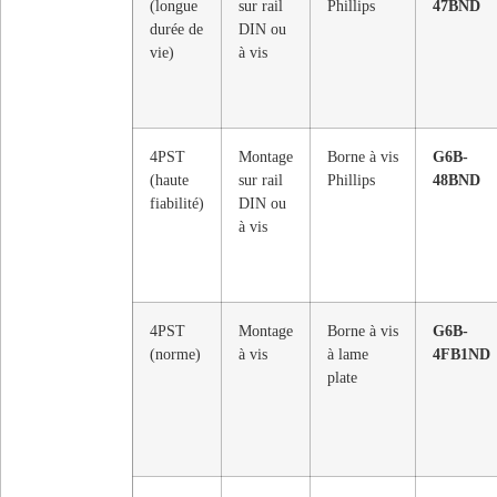
(longue
sur rail
Phillips
47BND
durée de
DIN ou
vie)
à vis
4PST
Montage
Borne à vis
G6B-
(haute
sur rail
Phillips
48BND
fiabilité)
DIN ou
à vis
4PST
Montage
Borne à vis
G6B-
(norme)
à vis
à lame
4FB1ND
plate