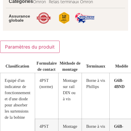
Omron
Relais terminaux Omron
Catégories
Assurance
globale
Paramètres du produit
Formulaire
Méthode de
Classification
Terminaux
Modèle
de contact
montage
Equipé d'un
4PST
Montage
Borne à vis
G6B-
indicateur de
(norme)
sur rail
Phillips
4BND
fonctionnement
DIN ou
et d'une diode
à vis
pour absorber
les surtensions
de la bobine
4PST
Montage
Borne à vis
G6B-