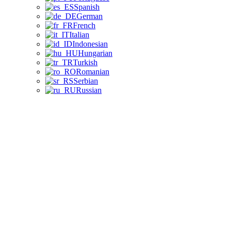
Spanish
German
French
Italian
Indonesian
Hungarian
Turkish
Romanian
Serbian
Russian