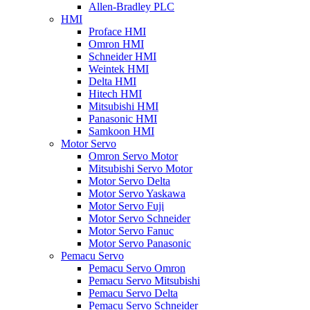
Allen-Bradley PLC
HMI
Proface HMI
Omron HMI
Schneider HMI
Weintek HMI
Delta HMI
Hitech HMI
Mitsubishi HMI
Panasonic HMI
Samkoon HMI
Motor Servo
Omron Servo Motor
Mitsubishi Servo Motor
Motor Servo Delta
Motor Servo Yaskawa
Motor Servo Fuji
Motor Servo Schneider
Motor Servo Fanuc
Motor Servo Panasonic
Pemacu Servo
Pemacu Servo Omron
Pemacu Servo Mitsubishi
Pemacu Servo Delta
Pemacu Servo Schneider