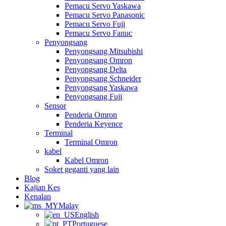
Pemacu Servo Yaskawa
Pemacu Servo Panasonic
Pemacu Servo Fuji
Pemacu Servo Fanuc
Penyongsang
Penyongsang Mitsubishi
Penyongsang Omron
Penyongsang Delta
Penyongsang Schneider
Penyongsang Yaskawa
Penyongsang Fuji
Sensor
Penderia Omron
Penderia Keyence
Terminal
Terminal Omron
kabel
Kabel Omron
Soket geganti yang lain
Blog
Kajian Kes
Kenalan
Malay
English
Portuguese