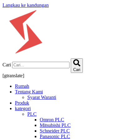
Langkau ke kandungan
Cari
Cari
[gtranslate]
Rumah
Tentang Kami
Syarat Waranti
Produk
kategori
PLC
Omron PLC
Mitsubishi PLC
Schneider PLC
Panasonic PLC