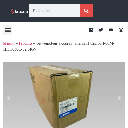
[traduction
g]
Maison
–
Produits
–
Servomoteur à courant alternatif Omron R88M-
1L3K030C-S2 3KW