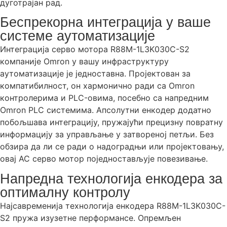
дуготрајан рад.
Беспрекорна интеграција у ваше
системе аутоматизације
Интеграција серво мотора R88M-1L3K030C-S2
компаније Omron у вашу инфраструктуру
аутоматизације је једноставна. Пројектован за
компатибилност, он хармонично ради са Omron
контролерима и PLC-овима, посебно са напредним
Omron PLC системима. Апсолутни енкодер додатно
побољшава интеграцију, пружајући прецизну повратну
информацију за управљање у затвореној петљи. Без
обзира да ли се ради о надоградњи или пројектовању,
овај AC серво мотор поједностављује повезивање.
Напредна технологија енкодера за
оптималну контролу
Најсавременија технологија енкодера R88M-1L3K030C-
S2 пружа изузетне перформансе. Опремљен