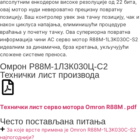
апсолутним енкодером високе резолуције од 22 бита,
овај мотор нуди невероватно прецизну повратну
позицију. Ваш контролер увек зна тачну позицију, чак и
након циклуса напајања, елиминишући процедуре
враћања у почетну тачку. Ова супериорна повратна
информација чини AC серво мотор R88M-1L3K030C-S2
идеалним за динамична, брза кретања, укључујући
сложене системе преноса.
Омрон Р88М-1Л3К030Ц-С2
Технички лист производа
Технички лист серво мотора Omron R88M . pdf
Често постављана питања
За које врсте примена је Omron R88M-1L3K030C-S2
најпогоднији?