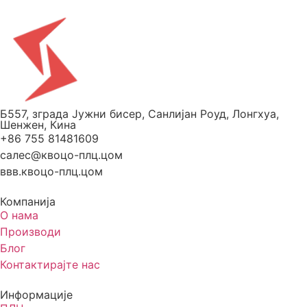
Б557, зграда Јужни бисер, Санлијан Роуд, Лонгхуа,
Шенжен, Кина
+86 755 81481609
салес@квоцо-плц.цом
ввв.квоцо-плц.цом
Компанија
О нама
Производи
Блог
Контактирајте нас
Информације