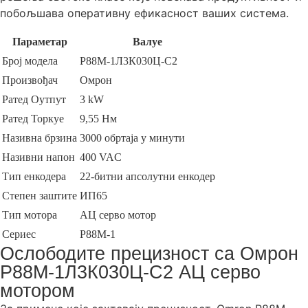
побољшава оперативну ефикасност ваших система.
Параметар
Валуе
Број модела
Р88М-1Л3К030Ц-С2
Произвођач
Омрон
Ратед Оутпут
3 kW
Ратед Торкуе
9,55 Нм
Називна брзина
3000 обртаја у минути
Називни напон
400 VAC
Тип енкодера
22-битни апсолутни енкодер
Степен заштите
ИП65
Тип мотора
АЦ серво мотор
Сериес
Р88М-1
Ослободите прецизност са Омрон
Р88М-1Л3К030Ц-С2 АЦ серво
мотором