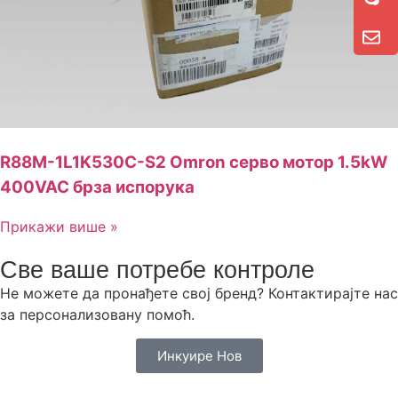
R88M-1L1K530C-S2 Omron серво мотор 1.5kW
400VAC брза испорука
Прикажи више »
Све ваше потребе контроле
Не можете да пронађете свој бренд? Контактирајте нас
за персонализовану помоћ.
Инкуире Нов