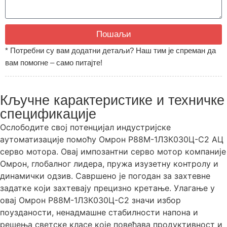
Пошаљи
* Потребни су вам додатни детаљи? Наш тим је спреман да
вам помогне – само питајте!
Кључне карактеристике и техничке
спецификације
Ослободите свој потенцијал индустријске
аутоматизације помоћу Омрон Р88М-1Л3К030Ц-С2 АЦ
серво мотора. Овај импозантни серво мотор компаније
Омрон, глобалног лидера, пружа изузетну контролу и
динамички одзив. Савршено је погодан за захтевне
задатке који захтевају прецизно кретање. Улагање у
овај Омрон Р88М-1Л3К030Ц-С2 значи избор
поузданости, ненадмашне стабилности напона и
решења светске класе које повећава продуктивност и