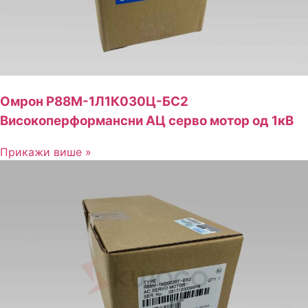
Омрон Р88М-1Л1К030Ц-БС2
Високоперформансни АЦ серво мотор од 1кВ
Прикажи више »