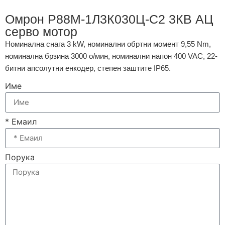
Омрон Р88М-1Л3К030Ц-С2 3КВ АЦ
серво мотор
Номинална снага 3 kW, номинални обртни момент 9,55 Nm,
номинална брзина 3000 о/мин, номинални напон 400 VAC, 22-
битни апсолутни енкодер, степен заштите IP65.
Име
* Емаил
Порука