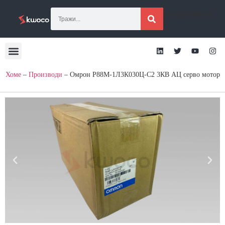
[гтранслате]
Хоме
–
Производи
–
Омрон Р88М-1Л3К030Ц-С2 3КВ АЦ серво мотор