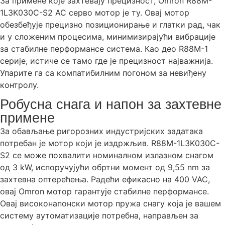
За примене које захтевају прецизност, Omron R88M-
1L3K030C-S2 AC серво мотор је ту. Овај мотор
обезбеђује прецизно позиционирање и глатки рад, чак
и у сложеним процесима, минимизирајући вибрације
за стабилне перформансе система. Као део R88M-1
серије, истиче се тамо где је прецизност најважнија.
Упарите га са компатибилним погоном за невиђену
контролу.
Робусна снага и напон за захтевне
примене
За обављање ригорозних индустријских задатака
потребан је мотор који је издржљив. R88M-1L3K030C-
S2 се може похвалити номиналном излазном снагом
од 3 kW, испоручујући обртни момент од 9,55 nm за
захтевна оптерећења. Радећи ефикасно на 400 VAC,
овај Omron мотор гарантује стабилне перформансе.
Овај високонапонски мотор пружа снагу која је вашем
систему аутоматизације потребна, направљен за