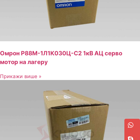
Омрон Р88М-1Л1К030Ц-С2 1кВ АЦ серво
мотор на лагеру
Прикажи више »