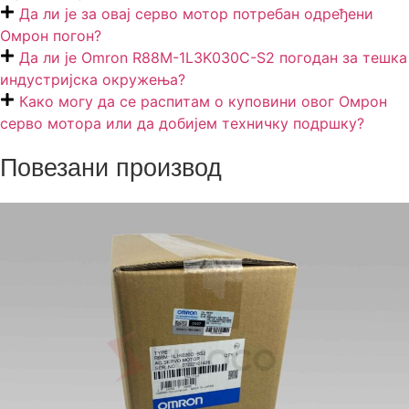
Да ли је за овај серво мотор потребан одређени
Омрон погон?
Да ли је Omron R88M-1L3K030C-S2 погодан за тешка
индустријска окружења?
Како могу да се распитам о куповини овог Омрон
серво мотора или да добијем техничку подршку?
Повезани производ