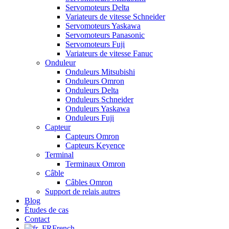
Servomoteurs Delta
Variateurs de vitesse Schneider
Servomoteurs Yaskawa
Servomoteurs Panasonic
Servomoteurs Fuji
Variateurs de vitesse Fanuc
Onduleur
Onduleurs Mitsubishi
Onduleurs Omron
Onduleurs Delta
Onduleurs Schneider
Onduleurs Yaskawa
Onduleurs Fuji
Capteur
Capteurs Omron
Capteurs Keyence
Terminal
Terminaux Omron
Câble
Câbles Omron
Support de relais autres
Blog
Études de cas
Contact
French