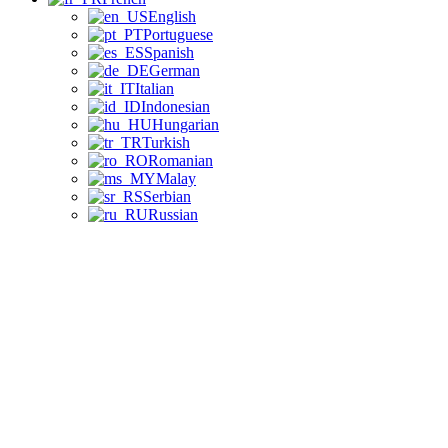
English
Portuguese
Spanish
German
Italian
Indonesian
Hungarian
Turkish
Romanian
Malay
Serbian
Russian