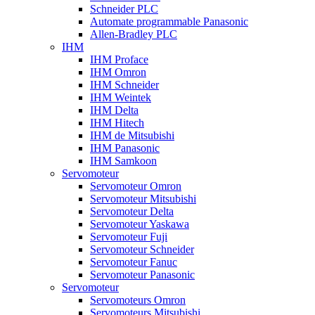
Schneider PLC
Automate programmable Panasonic
Allen-Bradley PLC
IHM
IHM Proface
IHM Omron
IHM Schneider
IHM Weintek
IHM Delta
IHM Hitech
IHM de Mitsubishi
IHM Panasonic
IHM Samkoon
Servomoteur
Servomoteur Omron
Servomoteur Mitsubishi
Servomoteur Delta
Servomoteur Yaskawa
Servomoteur Fuji
Servomoteur Schneider
Servomoteur Fanuc
Servomoteur Panasonic
Servomoteur
Servomoteurs Omron
Servomoteurs Mitsubishi