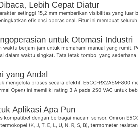
Dibaca, Lebih Cepat Diatur
kter setinggi 15,2 mm memberikan visibilitas yang luar b
ningkatkan efisiensi operasional. Fitur ini membuat seluru
goperasian untuk Otomasi Industri
 waktu berjam-jam untuk memahami manual yang rumit. Pen
i dalam waktu singkat. Tata letak tombol yang sederhana
ai yang Andal
tuk mengelola proses secara efektif. E5CC-RX2ASM-800 me
rmal Open) ini memiliki rating 3 A pada 250 VAC untuk beb
uk Aplikasi Apa Pun
harus kompatibel dengan berbagai macam sensor. Omron E
ermokopel (K, J, T, E, L, U, N, R, S, B), termometer resista