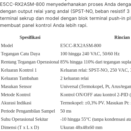
E5CC-RX2ASM-800 menyederhanakan proses Anda dengan 
dengan output relai yang andal (SPST-NO, beban resistif
terminal sekrup dan model dengan blok terminal push-in 
membuat panel kontrol Anda lebih rapi.
Spesifikasi
Rincian
Model
E5CC-RX2ASM-800
Tegangan Catu Daya
100 hingga 240 VAC, 50/60 Hz
Rentang Tegangan Operasional
85% hingga 110% dari tegangan suplai
Keluaran Kontrol 1
Keluaran relai: SPST-NO, 250 VAC, 3 
Keluaran Tambahan
2 keluaran relai
Masukan Sensor
Universal (Termokopel, Pt, Arus/tega
Metode Kontrol
Kontrol ON/OFF atau kontrol 2-PID (
Akurasi Indikasi
Termokopel: ±0,3% PV. Masukan Pt:
Periode Pengambilan Sampel
50 ms
Suhu Operasional Sekitar
-10 hingga 55°C (tanpa kondensasi ata
Dimensi (T x L x D)
Ukuran 48x48x60 mm