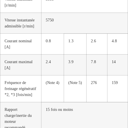
[r/min]
Vitesse instantanée
5750
admissible [r/min]
Courant nominal
0.8
1.3
2.6
4.8
[A]
Courant maximal
2.4
3.9
7.8
14
[A]
Fréquence de
(Note 4)
(Note 5)
276
159
freinage régénératif
*2, *3 [fois/min]
Rapport
15 fois ou moins
charge/inertie du
moteur
recommandé