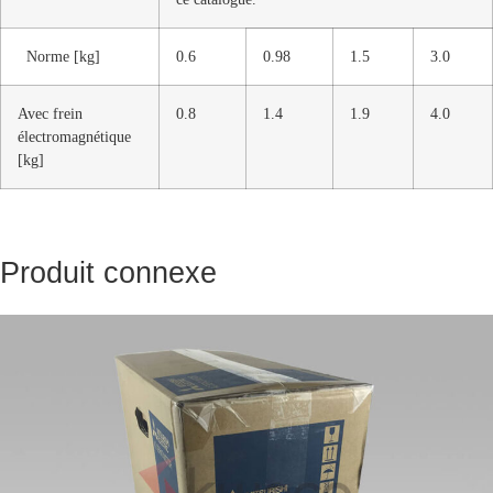
Norme [kg]
0.6
0.98
1.5
3.0
Avec frein
0.8
1.4
1.9
4.0
électromagnétique
[kg]
Produit connexe