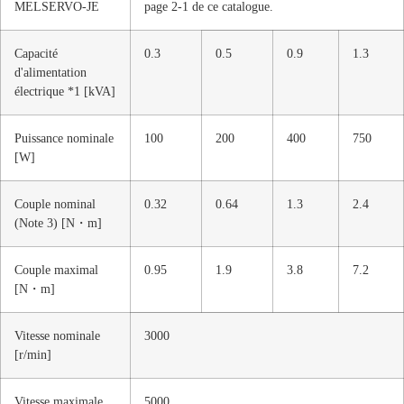
MELSERVO-JE
page 2-1 de ce catalogue.
Capacité
0.3
0.5
0.9
1.3
d'alimentation
électrique *1 [kVA]
Puissance nominale
100
200
400
750
[W]
Couple nominal
0.32
0.64
1.3
2.4
(Note 3) [N・m]
Couple maximal
0.95
1.9
3.8
7.2
[N・m]
Vitesse nominale
3000
[r/min]
Vitesse maximale
5000