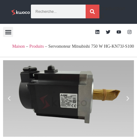
[traduction
g]
Maison
–
Produits
–
Servomoteur Mitsubishi 750 W HG-KN73J-S100