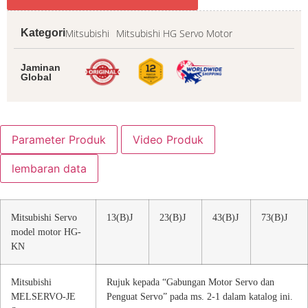
Mitsubishi
Mitsubishi HG Servo Motor
Kategori
Jaminan
Global
Parameter Produk
Video Produk
lembaran data
Mitsubishi Servo
13(B)J
23(B)J
43(B)J
73(B)J
model motor HG-
KN
Mitsubishi
Rujuk kepada “Gabungan Motor Servo dan
MELSERVO-JE
Penguat Servo” pada ms. 2-1 dalam katalog ini.