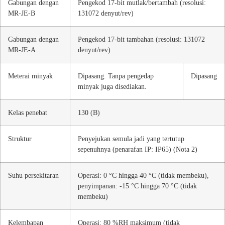
Gabungan dengan
Pengekod 17-bit mutlak/bertambah (resolusi:
MR-JE-B
131072 denyut/rev)
Gabungan dengan
Pengekod 17-bit tambahan (resolusi: 131072
MR-JE-A
denyut/rev)
Meterai minyak
Dipasang. Tanpa pengedap
Dipasang
minyak juga disediakan.
Kelas penebat
130 (B)
Struktur
Penyejukan semula jadi yang tertutup
sepenuhnya (penarafan IP: IP65) (Nota 2)
Suhu persekitaran
Operasi: 0 °C hingga 40 °C (tidak membeku),
penyimpanan: -15 °C hingga 70 °C (tidak
membeku)
Kelembapan
Operasi: 80 %RH maksimum (tidak