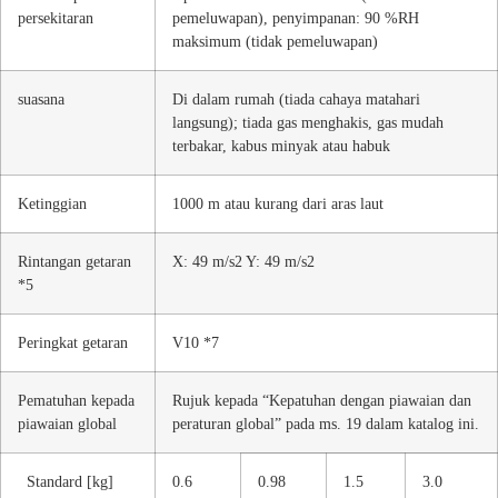
persekitaran
pemeluwapan), penyimpanan: 90 %RH
maksimum (tidak pemeluwapan)
suasana
Di dalam rumah (tiada cahaya matahari
langsung); tiada gas menghakis, gas mudah
terbakar, kabus minyak atau habuk
Ketinggian
1000 m atau kurang dari aras laut
Rintangan getaran
X: 49 m/s2 Y: 49 m/s2
*5
Peringkat getaran
V10 *7
Pematuhan kepada
Rujuk kepada “Kepatuhan dengan piawaian dan
piawaian global
peraturan global” pada ms. 19 dalam katalog ini.
Standard [kg]
0.6
0.98
1.5
3.0