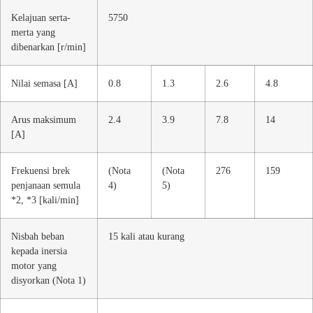
Kelajuan serta-
5750
merta yang
dibenarkan [r/min]
Nilai semasa [A]
0.8
1.3
2.6
4.8
Arus maksimum
2.4
3.9
7.8
14
[A]
Frekuensi brek
(Nota
(Nota
276
159
penjanaan semula
4)
5)
*2, *3 [kali/min]
Nisbah beban
15 kali atau kurang
kepada inersia
motor yang
disyorkan (Nota 1)