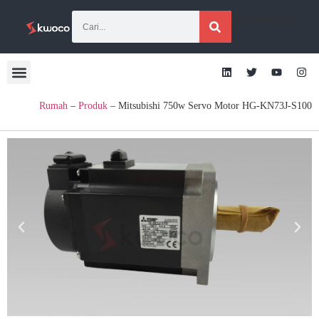
[gtranslate]
Rumah
–
Produk
–
Mitsubishi 750w Servo Motor HG-KN73J-S100