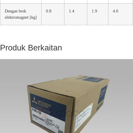
Dengan brek
0.8
1.4
1.9
4.0
elektromagnet [kg]
Produk Berkaitan