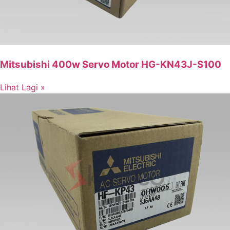
Mitsubishi 400w Servo Motor HG-KN43J-S100
Lihat Lagi »