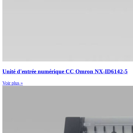
Unité d'entrée numérique CC Omron NX-ID6142-5
Voir plus »