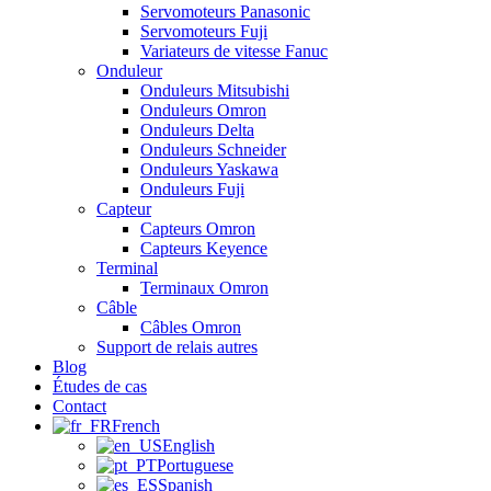
Servomoteurs Panasonic
Servomoteurs Fuji
Variateurs de vitesse Fanuc
Onduleur
Onduleurs Mitsubishi
Onduleurs Omron
Onduleurs Delta
Onduleurs Schneider
Onduleurs Yaskawa
Onduleurs Fuji
Capteur
Capteurs Omron
Capteurs Keyence
Terminal
Terminaux Omron
Câble
Câbles Omron
Support de relais autres
Blog
Études de cas
Contact
French
English
Portuguese
Spanish