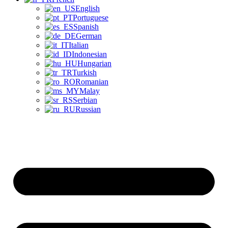
English
Portuguese
Spanish
German
Italian
Indonesian
Hungarian
Turkish
Romanian
Malay
Serbian
Russian