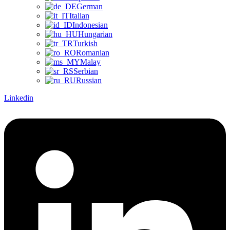
German
Italian
Indonesian
Hungarian
Turkish
Romanian
Malay
Serbian
Russian
Linkedin