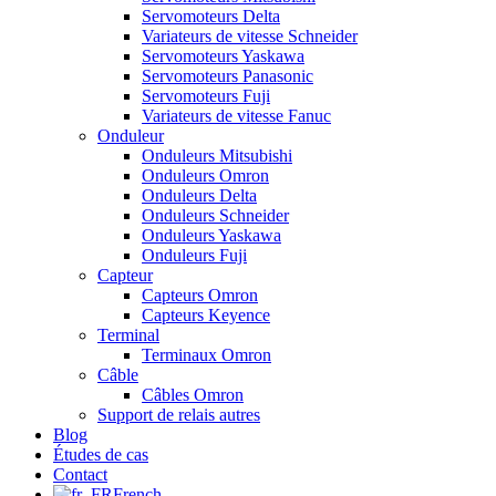
Servomoteurs Delta
Variateurs de vitesse Schneider
Servomoteurs Yaskawa
Servomoteurs Panasonic
Servomoteurs Fuji
Variateurs de vitesse Fanuc
Onduleur
Onduleurs Mitsubishi
Onduleurs Omron
Onduleurs Delta
Onduleurs Schneider
Onduleurs Yaskawa
Onduleurs Fuji
Capteur
Capteurs Omron
Capteurs Keyence
Terminal
Terminaux Omron
Câble
Câbles Omron
Support de relais autres
Blog
Études de cas
Contact
French