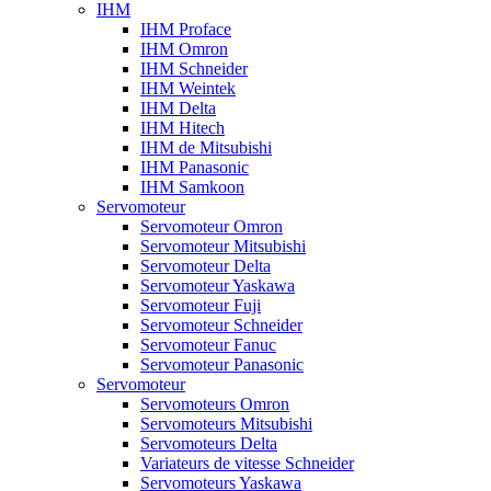
IHM
IHM Proface
IHM Omron
IHM Schneider
IHM Weintek
IHM Delta
IHM Hitech
IHM de Mitsubishi
IHM Panasonic
IHM Samkoon
Servomoteur
Servomoteur Omron
Servomoteur Mitsubishi
Servomoteur Delta
Servomoteur Yaskawa
Servomoteur Fuji
Servomoteur Schneider
Servomoteur Fanuc
Servomoteur Panasonic
Servomoteur
Servomoteurs Omron
Servomoteurs Mitsubishi
Servomoteurs Delta
Variateurs de vitesse Schneider
Servomoteurs Yaskawa