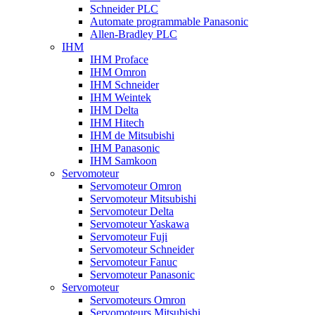
Schneider PLC
Automate programmable Panasonic
Allen-Bradley PLC
IHM
IHM Proface
IHM Omron
IHM Schneider
IHM Weintek
IHM Delta
IHM Hitech
IHM de Mitsubishi
IHM Panasonic
IHM Samkoon
Servomoteur
Servomoteur Omron
Servomoteur Mitsubishi
Servomoteur Delta
Servomoteur Yaskawa
Servomoteur Fuji
Servomoteur Schneider
Servomoteur Fanuc
Servomoteur Panasonic
Servomoteur
Servomoteurs Omron
Servomoteurs Mitsubishi