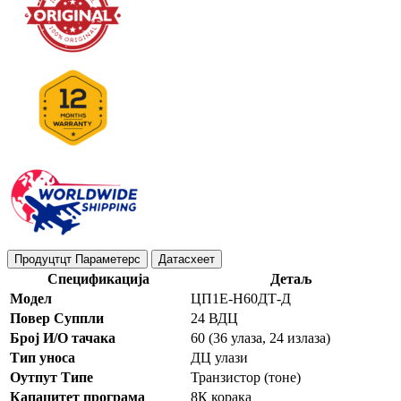
Продуцтцт Параметерс
Датасхеет
Спецификација
Детаљ
Модел
ЦП1Е-Н60ДТ-Д
Повер Суппли
24 ВДЦ
Број И/О тачака
60 (36 улаза, 24 излаза)
Тип уноса
ДЦ улази
Оутпут Типе
Транзистор (тоне)
Капацитет програма
8К корака