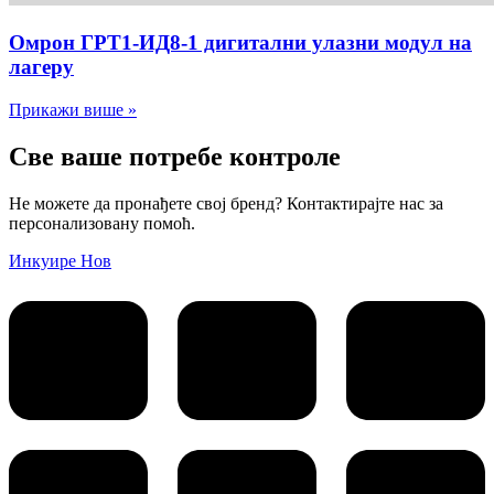
Омрон ГРТ1-ИД8-1 дигитални улазни модул на
лагеру
Прикажи више »
Све ваше потребе контроле
Не можете да пронађете свој бренд? Контактирајте нас за
персонализовану помоћ.
Инкуире Нов