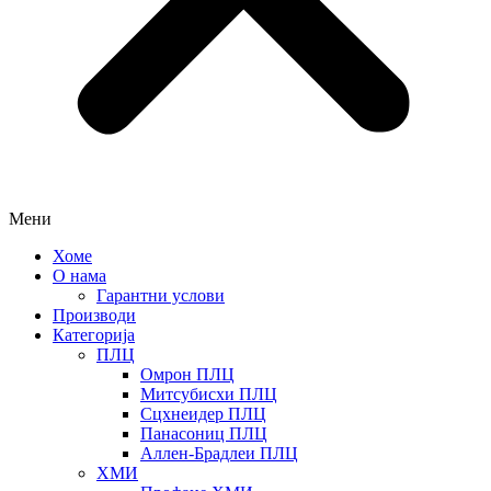
Мени
Хоме
О нама
Гарантни услови
Производи
Категорија
ПЛЦ
Омрон ПЛЦ
Митсубисхи ПЛЦ
Сцхнеидер ПЛЦ
Панасониц ПЛЦ
Аллен-Брадлеи ПЛЦ
ХМИ