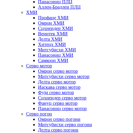
Панасониц ПЛЦ
Аллен-Брадлеи ПЛЦ
ХМИ
Профаце ХМИ
Омрон ХМИ
Сцхнеидер ХМИ
Веинтек ХМИ
Делта ХМИ
Хитецх ХМИ
Митсубисхи ХМИ
Панасониц ХМИ
Самкоон ХМИ
Серво мотор
Омрон серво мотор
Митсубисхи серво мотор
Делта серво мотор
Иаскава серво мотор
Фуји серво мотор
Сцхнеидер серво мотор
Фануц серво мотор
Панасониц серво мотор
Серво погон
Омрон серво погони
Митсубисхи серво погони
Делта серво погони