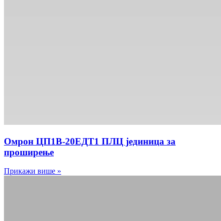
Омрон ЦП1В-20ЕДТ1 ПЛЦ јединица за
проширење
Прикажи више »