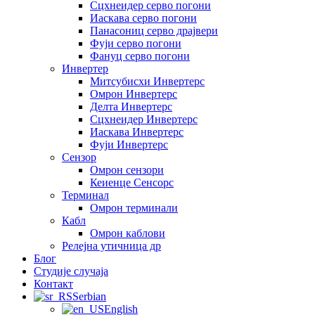
Сцхнеидер серво погони
Иаскава серво погони
Панасониц серво драјвери
Фуји серво погони
Фануц серво погони
Инвертер
Митсубисхи Инвертерс
Омрон Инвертерс
Делта Инвертерс
Сцхнеидер Инвертерс
Иаскава Инвертерс
Фуји Инвертерс
Сензор
Омрон сензори
Кеиенце Сенсорс
Терминал
Омрон терминали
Кабл
Омрон каблови
Релејна утичница др
Блог
Студије случаја
Контакт
Serbian
English