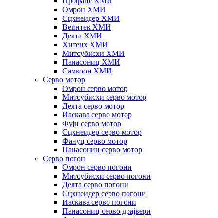
Профаце ХМИ
Омрон ХМИ
Сцхнеидер ХМИ
Веинтек ХМИ
Делта ХМИ
Хитецх ХМИ
Митсубисхи ХМИ
Панасониц ХМИ
Самкоон ХМИ
Серво мотор
Омрон серво мотор
Митсубисхи серво мотор
Делта серво мотор
Иаскава серво мотор
Фуји серво мотор
Сцхнеидер серво мотор
Фануц серво мотор
Панасониц серво мотор
Серво погон
Омрон серво погони
Митсубисхи серво погони
Делта серво погони
Сцхнеидер серво погони
Иаскава серво погони
Панасониц серво драјвери