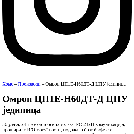
Хоме
–
Производи
–
Омрон ЦП1Е-Н60ДТ-Д ЦПУ јединица
Омрон ЦП1Е-Н60ДТ-Д ЦПУ
јединица
36 улаза, 24 транзисторских излаза, РС-232Ц комуникација,
прошириве И/О могућности, подржава брзе бројаче и