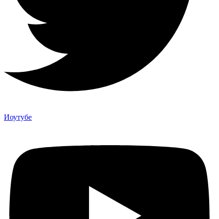
Иоутубе