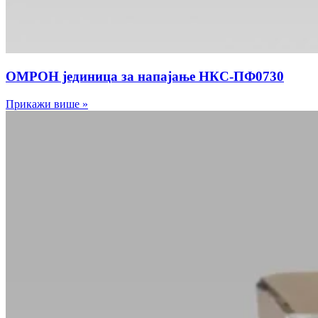
ОМРОН јединица за напајање НКС-ПФ0730
Прикажи више »