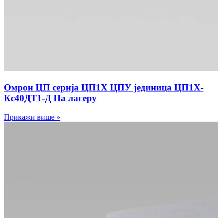
Омрон ЦП серија ЦП1Х ЦПУ јединица ЦП1Х-
Кс40ДТ1-Д На лагеру
Прикажи више »