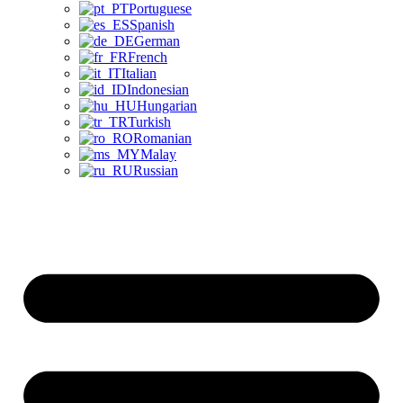
Portuguese
Spanish
German
French
Italian
Indonesian
Hungarian
Turkish
Romanian
Malay
Russian