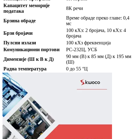
Капацитет меморије
8К речи
података
Време обраде преко главе: 0,4
Брзина обраде
мс
100 кХз: 2 бројача, 10 кХз: 4
Брзи бројачи
бројача
Пулсни излази
100 кХз фреквенција
Комуникациони портови
РС-232Ц, УСБ
90 мм (В) к 85 мм (Д) к 195 мм
Димензије (Ш к В к Д)
(Ш)
Радна температура
0 до 55 °Ц