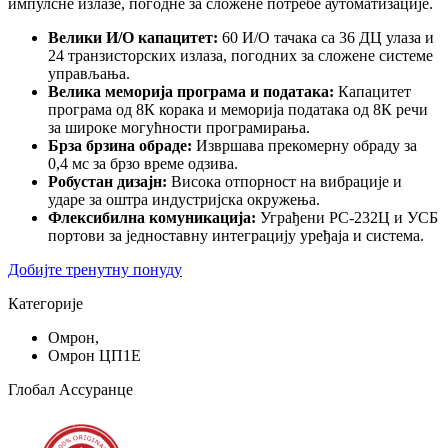
импулсне излазе, погодне за сложене потребе аутоматизације.
Велики И/О капацитет:
60 И/О тачака са 36 ДЦ улаза и
24 транзисторских излаза, погодних за сложене системе
управљања.
Велика меморија програма и података:
Капацитет
програма од 8К корака и меморија података од 8К речи
за широке могућности програмирања.
Брза брзина обраде:
Извршава прекомерну обраду за
0,4 мс за брзо време одзива.
Робустан дизајн:
Висока отпорност на вибрације и
ударе за оштра индустријска окружења.
Флексибилна комуникација:
Уграђени РС-232Ц и УСБ
портови за једноставну интеграцију уређаја и система.
Добијте тренутну понуду
Категорије
Омрон,
Омрон ЦП1Е
Глобал Ассуранце