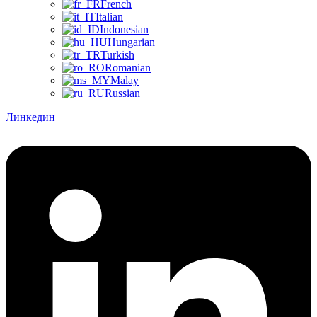
French
Italian
Indonesian
Hungarian
Turkish
Romanian
Malay
Russian
Линкедин