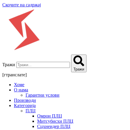
Скочите на садржај
Тражи
Тражи
[гтранслате]
Хоме
О нама
Гарантни услови
Производи
Категорија
ПЛЦ
Омрон ПЛЦ
Митсубисхи ПЛЦ
Сцхнеидер ПЛЦ