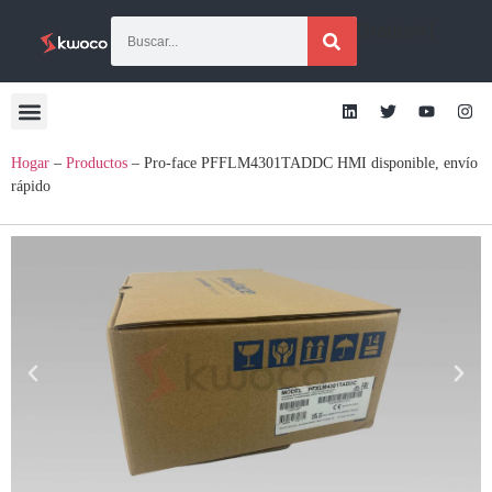
[traducir]
Hogar
–
Productos
–
Pro-face PFFLM4301TADDC HMI disponible, envío
rápido