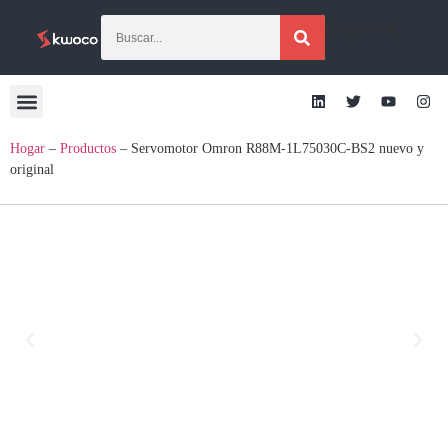
[traducir]
Hogar
–
Productos
–
Servomotor Omron R88M-1L75030C-BS2 nuevo y
original