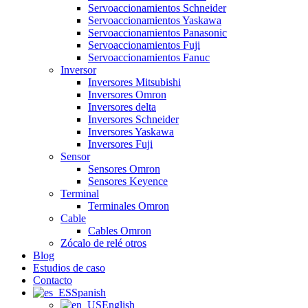
Servoaccionamientos Schneider
Servoaccionamientos Yaskawa
Servoaccionamientos Panasonic
Servoaccionamientos Fuji
Servoaccionamientos Fanuc
Inversor
Inversores Mitsubishi
Inversores Omron
Inversores delta
Inversores Schneider
Inversores Yaskawa
Inversores Fuji
Sensor
Sensores Omron
Sensores Keyence
Terminal
Terminales Omron
Cable
Cables Omron
Zócalo de relé otros
Blog
Estudios de caso
Contacto
Spanish
English