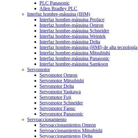
PLC Panasonic
Allen Bradley PLC
Interfaz hombre-máquina (IHM)
Interfaz hombre-máquina Proface
Interfaz hombre-máquina Omron
Interfaz hombre-máquina Schneider
Interfaz hombre-máquina Weintek
Interfaz hombre-máquina Delta
Interfaz hombre-máquina (HMI) de alta tecnología
Interfaz hombre-máquina Mitsubishi
Interfaz hombre-máquina Panasonic
Interfaz hombre-máquina Samkoon
Servomotor
Servomotor Omron
Servomotor Mitsubishi
Servomotor Delta
Servomotor Yaskawa
Servomotor Fuji
Servomotor Schneider
Servomotor Fanuc
Servomotor Panasonic
Servoaccionamiento
Servoaccionamientos Omron
Servoaccionamientos Mitsubishi
Servoaccionamientos Delta