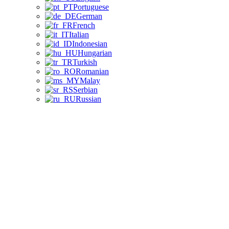
Portuguese
German
French
Italian
Indonesian
Hungarian
Turkish
Romanian
Malay
Serbian
Russian