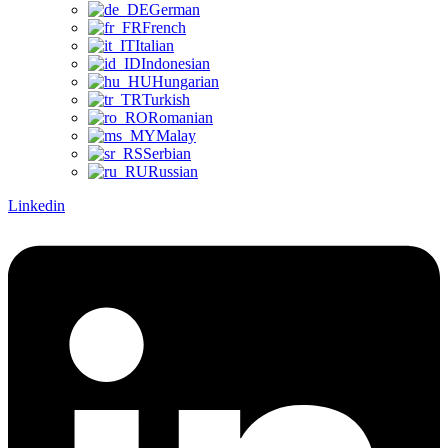
German
French
Italian
Indonesian
Hungarian
Turkish
Romanian
Malay
Serbian
Russian
Linkedin