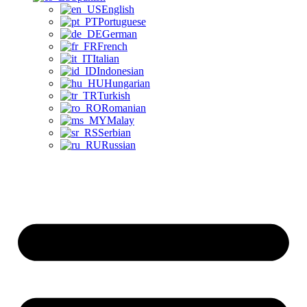
English
Portuguese
German
French
Italian
Indonesian
Hungarian
Turkish
Romanian
Malay
Serbian
Russian