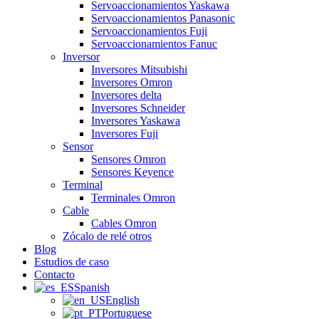
Servoaccionamientos Yaskawa
Servoaccionamientos Panasonic
Servoaccionamientos Fuji
Servoaccionamientos Fanuc
Inversor
Inversores Mitsubishi
Inversores Omron
Inversores delta
Inversores Schneider
Inversores Yaskawa
Inversores Fuji
Sensor
Sensores Omron
Sensores Keyence
Terminal
Terminales Omron
Cable
Cables Omron
Zócalo de relé otros
Blog
Estudios de caso
Contacto
Spanish
English
Portuguese