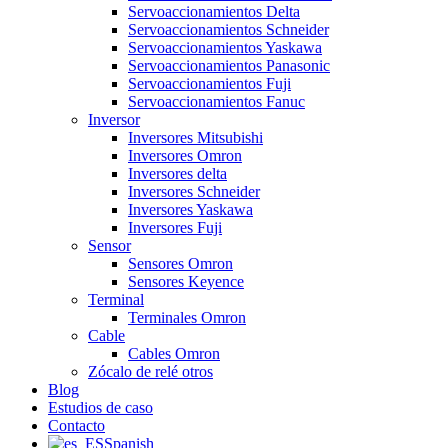
Servoaccionamientos Delta
Servoaccionamientos Schneider
Servoaccionamientos Yaskawa
Servoaccionamientos Panasonic
Servoaccionamientos Fuji
Servoaccionamientos Fanuc
Inversor
Inversores Mitsubishi
Inversores Omron
Inversores delta
Inversores Schneider
Inversores Yaskawa
Inversores Fuji
Sensor
Sensores Omron
Sensores Keyence
Terminal
Terminales Omron
Cable
Cables Omron
Zócalo de relé otros
Blog
Estudios de caso
Contacto
Spanish