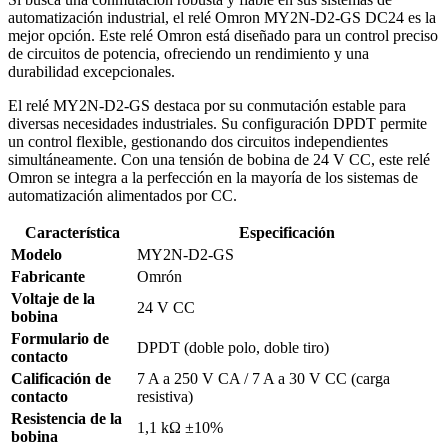
automatización industrial, el relé Omron MY2N-D2-GS DC24 es la
mejor opción. Este relé Omron está diseñado para un control preciso
de circuitos de potencia, ofreciendo un rendimiento y una
durabilidad excepcionales.
El relé MY2N-D2-GS destaca por su conmutación estable para
diversas necesidades industriales. Su configuración DPDT permite
un control flexible, gestionando dos circuitos independientes
simultáneamente. Con una tensión de bobina de 24 V CC, este relé
Omron se integra a la perfección en la mayoría de los sistemas de
automatización alimentados por CC.
Característica
Especificación
Modelo
MY2N-D2-GS
Fabricante
Omrón
Voltaje de la
24 V CC
bobina
Formulario de
DPDT (doble polo, doble tiro)
contacto
Calificación de
7 A a 250 V CA / 7 A a 30 V CC (carga
contacto
resistiva)
Resistencia de la
1,1 kΩ ±10%
bobina