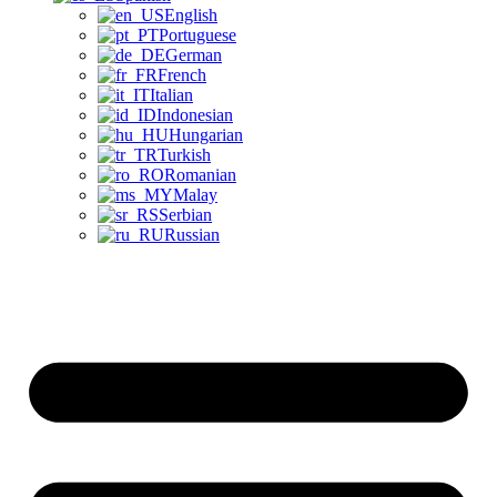
English
Portuguese
German
French
Italian
Indonesian
Hungarian
Turkish
Romanian
Malay
Serbian
Russian