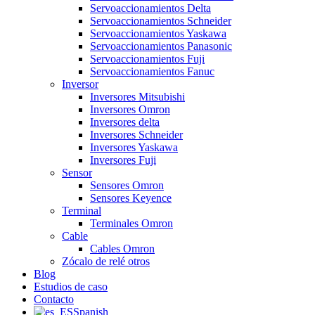
Servoaccionamientos Delta
Servoaccionamientos Schneider
Servoaccionamientos Yaskawa
Servoaccionamientos Panasonic
Servoaccionamientos Fuji
Servoaccionamientos Fanuc
Inversor
Inversores Mitsubishi
Inversores Omron
Inversores delta
Inversores Schneider
Inversores Yaskawa
Inversores Fuji
Sensor
Sensores Omron
Sensores Keyence
Terminal
Terminales Omron
Cable
Cables Omron
Zócalo de relé otros
Blog
Estudios de caso
Contacto
Spanish