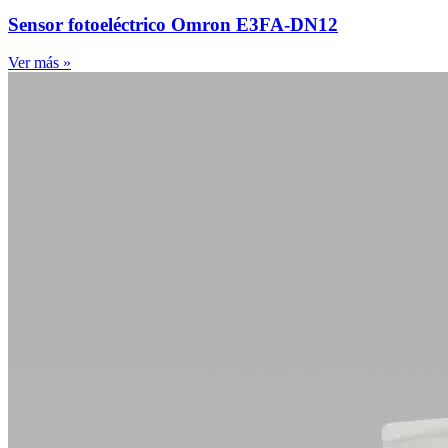
Sensor fotoeléctrico Omron E3FA-DN12
Ver más »