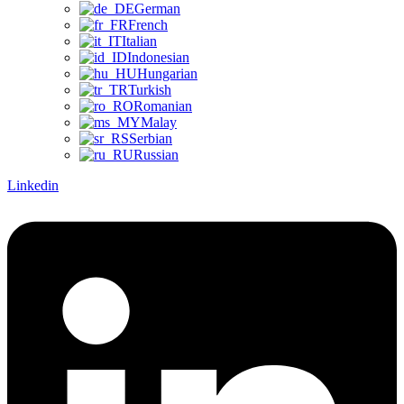
German
French
Italian
Indonesian
Hungarian
Turkish
Romanian
Malay
Serbian
Russian
Linkedin