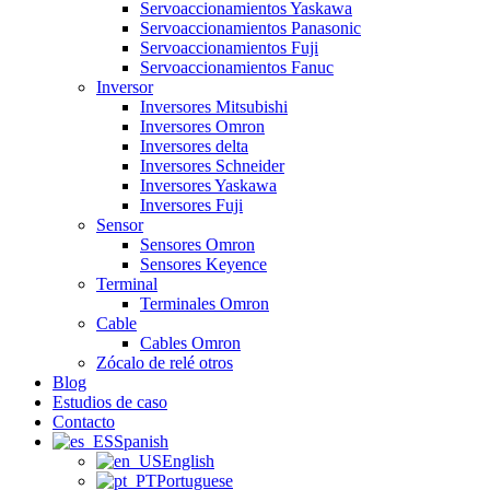
Servoaccionamientos Yaskawa
Servoaccionamientos Panasonic
Servoaccionamientos Fuji
Servoaccionamientos Fanuc
Inversor
Inversores Mitsubishi
Inversores Omron
Inversores delta
Inversores Schneider
Inversores Yaskawa
Inversores Fuji
Sensor
Sensores Omron
Sensores Keyence
Terminal
Terminales Omron
Cable
Cables Omron
Zócalo de relé otros
Blog
Estudios de caso
Contacto
Spanish
English
Portuguese