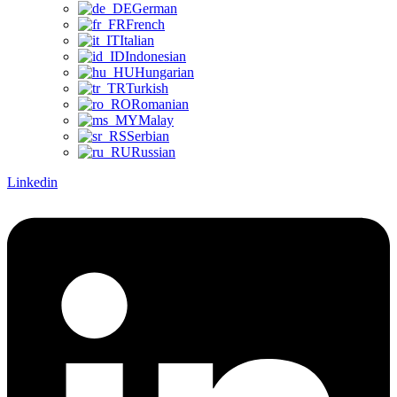
German
French
Italian
Indonesian
Hungarian
Turkish
Romanian
Malay
Serbian
Russian
Linkedin