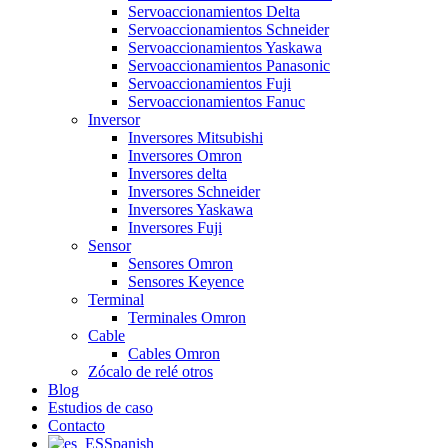
Servoaccionamientos Delta
Servoaccionamientos Schneider
Servoaccionamientos Yaskawa
Servoaccionamientos Panasonic
Servoaccionamientos Fuji
Servoaccionamientos Fanuc
Inversor
Inversores Mitsubishi
Inversores Omron
Inversores delta
Inversores Schneider
Inversores Yaskawa
Inversores Fuji
Sensor
Sensores Omron
Sensores Keyence
Terminal
Terminales Omron
Cable
Cables Omron
Zócalo de relé otros
Blog
Estudios de caso
Contacto
Spanish