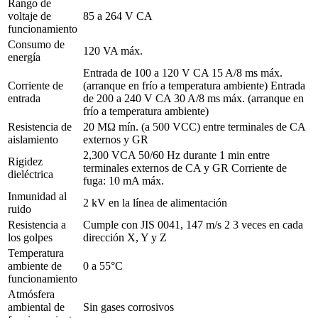
Rango de
voltaje de
85 a 264 V CA
funcionamiento
Consumo de
120 VA máx.
energía
Entrada de 100 a 120 V CA 15 A/8 ms máx.
Corriente de
(arranque en frío a temperatura ambiente) Entrada
entrada
de 200 a 240 V CA 30 A/8 ms máx. (arranque en
frío a temperatura ambiente)
Resistencia de
20 MΩ mín. (a 500 VCC) entre terminales de CA
aislamiento
externos y GR
2,300 VCA 50/60 Hz durante 1 min entre
Rigidez
terminales externos de CA y GR Corriente de
dieléctrica
fuga: 10 mA máx.
Inmunidad al
2 kV en la línea de alimentación
ruido
Resistencia a
Cumple con JIS 0041, 147 m/s 2 3 veces en cada
los golpes
dirección X, Y y Z
Temperatura
ambiente de
0 a 55°C
funcionamiento
Atmósfera
ambiental de
Sin gases corrosivos