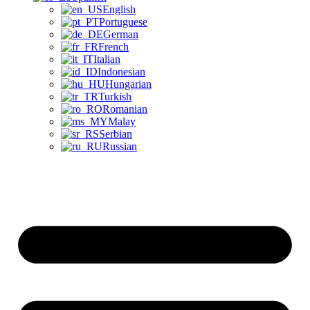
English
Portuguese
German
French
Italian
Indonesian
Hungarian
Turkish
Romanian
Malay
Serbian
Russian