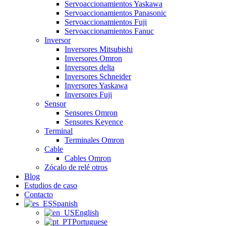
Servoaccionamientos Yaskawa
Servoaccionamientos Panasonic
Servoaccionamientos Fuji
Servoaccionamientos Fanuc
Inversor
Inversores Mitsubishi
Inversores Omron
Inversores delta
Inversores Schneider
Inversores Yaskawa
Inversores Fuji
Sensor
Sensores Omron
Sensores Keyence
Terminal
Terminales Omron
Cable
Cables Omron
Zócalo de relé otros
Blog
Estudios de caso
Contacto
Spanish
English
Portuguese