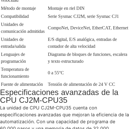
velocidad
Método de montaje
Montaje en riel DIN
Compatibilidad
Serie Sysmac CJ2M, serie Sysmac CJ1
Unidades de
CompoNet, DeviceNet, EtherCAT, Ethernet
comunicación admitidas
Unidades de
E/S digital, E/S analógica, entradas de
entrada/salida
contador de alta velocidad
Lenguajes de
Diagrama de bloques de funciones, escalera
programación
y texto estructurado
Temperatura de
0 a 55°C
funcionamiento
Fuente de alimentación
Tensión de alimentación de 24 V CC
Especificaciones avanzadas de la
CPU CJ2M-CPU35
La unidad de CPU CJ2M-CPU35 cuenta con
especificaciones avanzadas que mejoran la eficiencia de la
automatización. Con una capacidad de programa de
60 000 pasos y una memoria de datos de 32 000