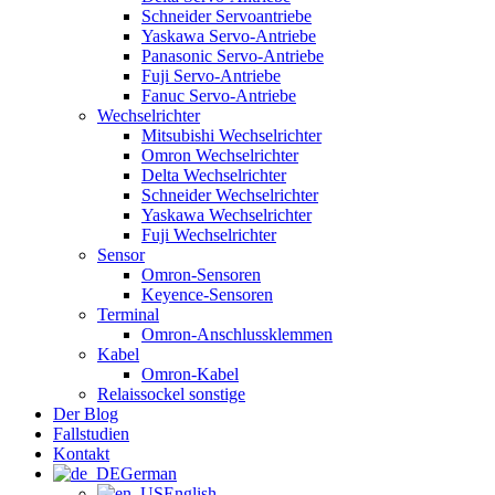
Schneider Servoantriebe
Yaskawa Servo-Antriebe
Panasonic Servo-Antriebe
Fuji Servo-Antriebe
Fanuc Servo-Antriebe
Wechselrichter
Mitsubishi Wechselrichter
Omron Wechselrichter
Delta Wechselrichter
Schneider Wechselrichter
Yaskawa Wechselrichter
Fuji Wechselrichter
Sensor
Omron-Sensoren
Keyence-Sensoren
Terminal
Omron-Anschlussklemmen
Kabel
Omron-Kabel
Relaissockel sonstige
Der Blog
Fallstudien
Kontakt
German
English