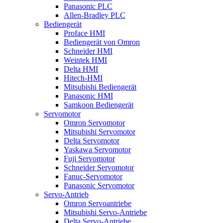
Panasonic PLC
Allen-Bradley PLC
Bediengerät
Proface HMI
Bediengerät von Omron
Schneider HMI
Weintek HMI
Delta HMI
Hitech-HMI
Mitsubishi Bediengerät
Panasonic HMI
Samkoon Bediengerät
Servomotor
Omron Servomotor
Mitsubishi Servomotor
Delta Servomotor
Yaskawa Servomotor
Fuji Servomotor
Schneider Servomotor
Fanuc-Servomotor
Panasonic Servomotor
Servo-Antrieb
Omron Servoantriebe
Mitsubishi Servo-Antriebe
Delta Servo-Antriebe