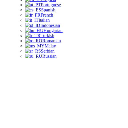
Portuguese
Spanish
French
Italian
Indonesian
Hungarian
Turkish
Romanian
Malay
Serbian
Russian