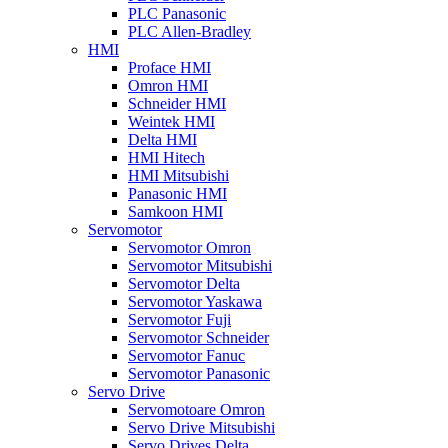
PLC Panasonic
PLC Allen-Bradley
HMI
Proface HMI
Omron HMI
Schneider HMI
Weintek HMI
Delta HMI
HMI Hitech
HMI Mitsubishi
Panasonic HMI
Samkoon HMI
Servomotor
Servomotor Omron
Servomotor Mitsubishi
Servomotor Delta
Servomotor Yaskawa
Servomotor Fuji
Servomotor Schneider
Servomotor Fanuc
Servomotor Panasonic
Servo Drive
Servomotoare Omron
Servo Drive Mitsubishi
Servo Drives Delta