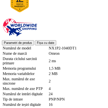
Parametri de produs
Fișa cu date
Numărul de model
NX1P2-1040DT1
Nume de marcă
Omron
Durata ciclului sarcinii
2 ms
primare
Memoria programului
1,5 MB
Memoria variabilelor
2 MB
Max. numărul de axe
2
sincrone
Max. numărul de axe PTP
4
Numărul de intrări digitale
24
Tip de intrare
PNP/NPN
Numărul de ieșiri digitale
16