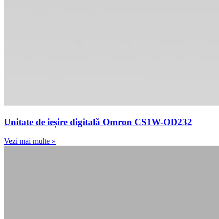
Unitate de ieșire digitală Omron CS1W-OD232
Vezi mai multe »