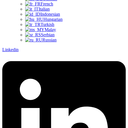
French
Italian
Indonesian
Hungarian
Turkish
Malay
Serbian
Russian
Linkedin