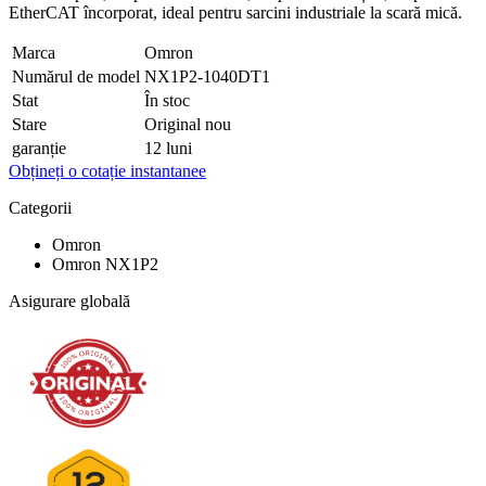
EtherCAT încorporat, ideal pentru sarcini industriale la scară mică.
Marca
Omron
Numărul de model
NX1P2-1040DT1
Stat
În stoc
Stare
Original nou
garanție
12 luni
Obțineți o cotație instantanee
Categorii
Omron
Omron NX1P2
Asigurare globală