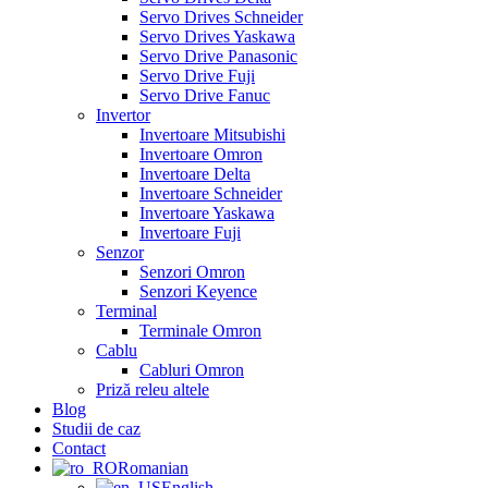
Servo Drives Schneider
Servo Drives Yaskawa
Servo Drive Panasonic
Servo Drive Fuji
Servo Drive Fanuc
Invertor
Invertoare Mitsubishi
Invertoare Omron
Invertoare Delta
Invertoare Schneider
Invertoare Yaskawa
Invertoare Fuji
Senzor
Senzori Omron
Senzori Keyence
Terminal
Terminale Omron
Cablu
Cabluri Omron
Priză releu altele
Blog
Studii de caz
Contact
Romanian
English