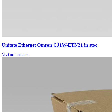
Unitate Ethernet Omron CJ1W-ETN21 în stoc
Vezi mai multe »