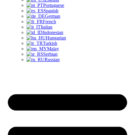
Portuguese
Spanish
German
French
Italian
Indonesian
Hungarian
Turkish
Malay
Serbian
Russian