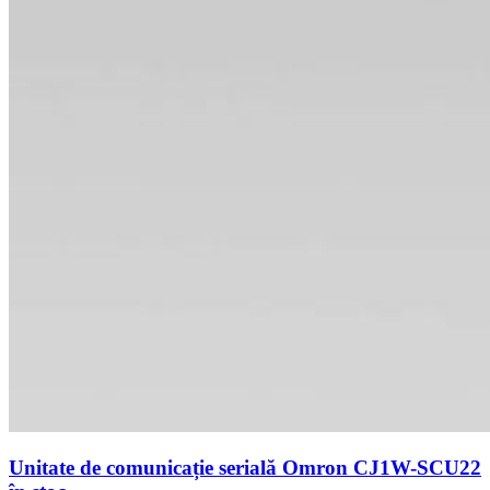
Unitate de comunicație serială Omron CJ1W-SCU22