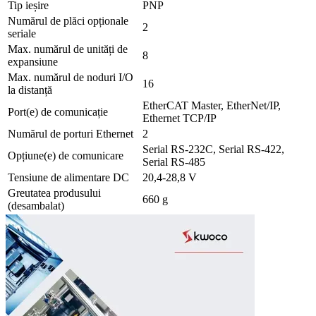
Tip ieșire
PNP
Numărul de plăci opționale
2
seriale
Max. numărul de unități de
8
expansiune
Max. numărul de noduri I/O
16
la distanță
EtherCAT Master, EtherNet/IP,
Port(e) de comunicație
Ethernet TCP/IP
Numărul de porturi Ethernet
2
Serial RS-232C, Serial RS-422,
Opțiune(e) de comunicare
Serial RS-485
Tensiune de alimentare DC
20,4-28,8 V
Greutatea produsului
660 g
(desambalat)