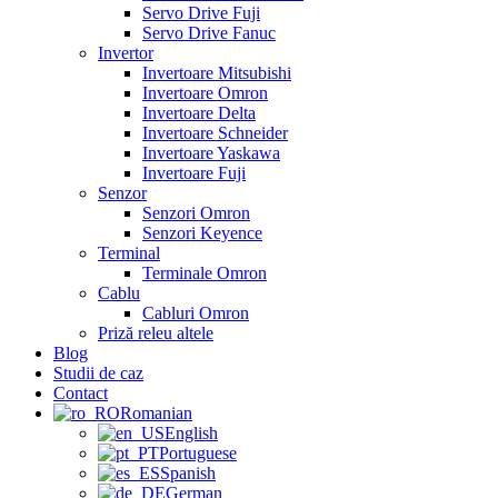
Servo Drive Fuji
Servo Drive Fanuc
Invertor
Invertoare Mitsubishi
Invertoare Omron
Invertoare Delta
Invertoare Schneider
Invertoare Yaskawa
Invertoare Fuji
Senzor
Senzori Omron
Senzori Keyence
Terminal
Terminale Omron
Cablu
Cabluri Omron
Priză releu altele
Blog
Studii de caz
Contact
Romanian
English
Portuguese
Spanish
German