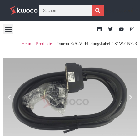
[übersetzen]
Heim
–
Produkte
–
Omron E/A-Verbindungskabel CS1W-CN323